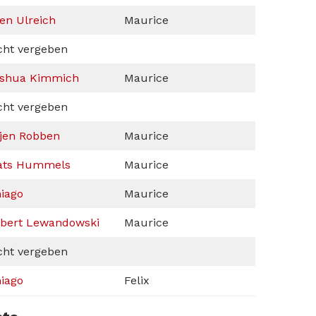
en Ulreich
Maurice
cht vergeben
shua Kimmich
Maurice
cht vergeben
jen Robben
Maurice
ats Hummels
Maurice
iago
Maurice
bert Lewandowski
Maurice
cht vergeben
iago
Felix