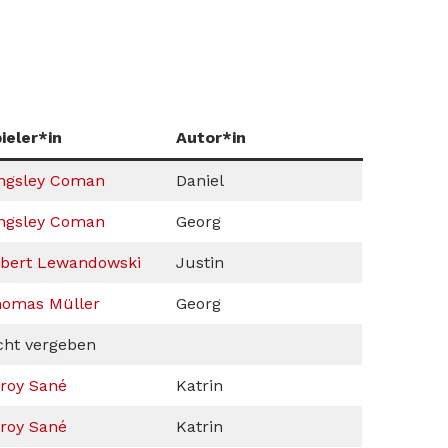
ieler*in
Autor*in
ngsley Coman
Daniel
ngsley Coman
Georg
bert Lewandowski
Justin
omas Müller
Georg
cht vergeben
roy Sané
Katrin
roy Sané
Katrin