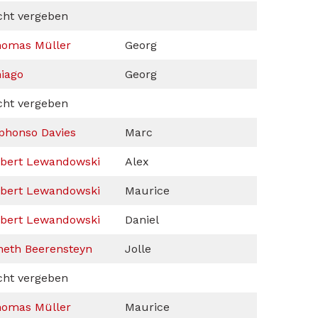
cht vergeben
omas Müller
Georg
iago
Georg
cht vergeben
phonso Davies
Marc
bert Lewandowski
Alex
bert Lewandowski
Maurice
bert Lewandowski
Daniel
neth Beerensteyn
Jolle
cht vergeben
omas Müller
Maurice