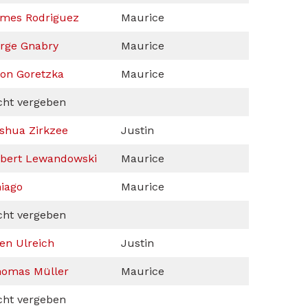
mes Rodriguez
Maurice
rge Gnabry
Maurice
on Goretzka
Maurice
cht vergeben
shua Zirkzee
Justin
bert Lewandowski
Maurice
iago
Maurice
cht vergeben
en Ulreich
Justin
omas Müller
Maurice
cht vergeben