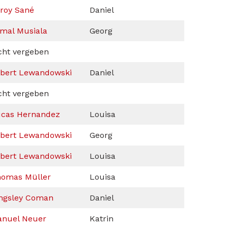
roy Sané
Daniel
mal Musiala
Georg
cht vergeben
bert Lewandowski
Daniel
cht vergeben
cas Hernandez
Louisa
bert Lewandowski
Georg
bert Lewandowski
Louisa
omas Müller
Louisa
ngsley Coman
Daniel
nuel Neuer
Katrin