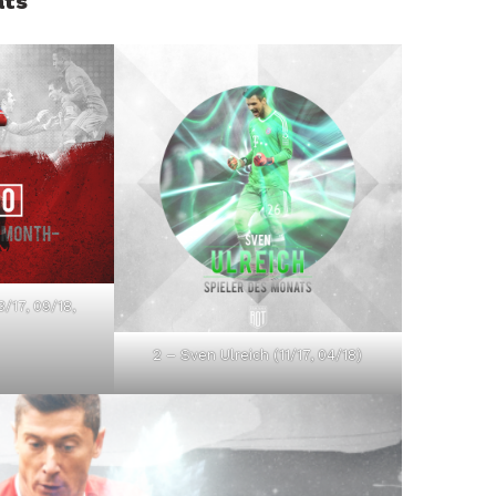
ats
3/17, 09/18,
2 – Sven Ulreich (11/17, 04/18)