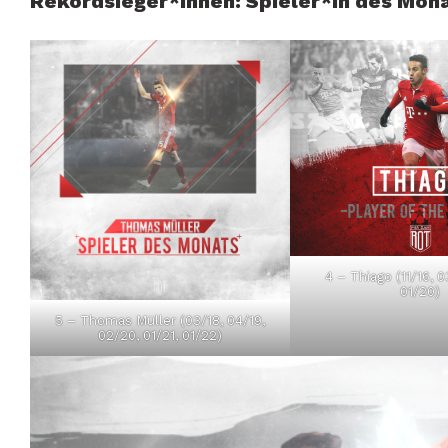
Rekordsieger*innen: Spieler*in des Mon
4 – Thiago (11/16, 0
01/20)
5 – Thomas Müller (03/18, 04/19,
02/20, 01/21, 01/22)