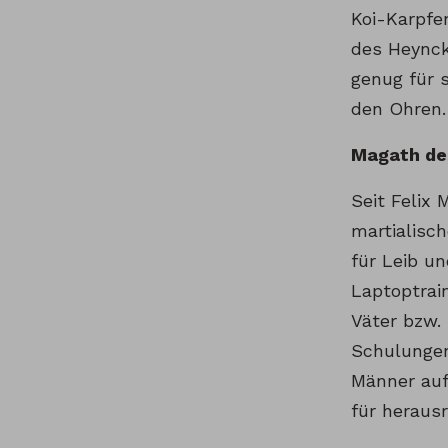
Koi-Karpfen
des Heynck
genug für s
den Ohren.
Magath des
Seit Felix 
martialisc
für Leib un
Laptoptrai
Väter bzw.
Schulungen
Männer auf
für heraus