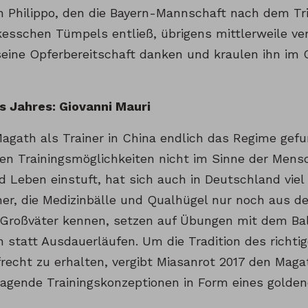
 Philippo, den die Bayern-Mannschaft nach dem Tripl
esschen Tümpels entließ, übrigens mittlerweile vers
eine Opferbereitschaft danken und kraulen ihn im G
 Jahres: Giovanni Mauri
Magath als Trainer in China endlich das Regime gef
hen Trainingsmöglichkeiten nicht im Sinne der Mens
d Leben einstuft, hat sich auch in Deutschland viel 
ner, die Medizinbälle und Qualhügel nur noch aus d
 Großväter kennen, setzen auf Übungen mit dem Bal
 statt Ausdauerläufen. Um die Tradition des richtig
recht zu erhalten, vergibt Miasanrot 2017 den Ma
ragende Trainingskonzeptionen in Form eines golden