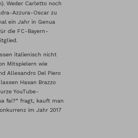
n). Weder Carletto noch
uadra-Azzura-Oscar zu
mal ein Jahr in Genua
 für die FC-Bayern-
tglied.
sen italienisch nicht
on Mitspielern wie
nd Allesandro Del Piero
n lassen Hasan Brazzo
 kurze YouTube-
a fai?“ fragt, kauft man
Konkurrenz im Jahr 2017