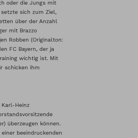
th oder die Jungs mit
etzte sich zum Ziel,
etten über der Anzahl
ger mit Brazzo
rjen Robben (Originalton:
den FC Bayern, der ja
ining wichtig ist. Mit
ir schicken ihm
 Karl-Heinz
orstandsvorsitzende
er) überzeugen können.
n einer beeindruckenden