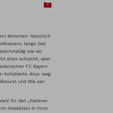
11
yern München: Natürlich
eftrainers, lange Zeit
geschmeidig wie ein
ht alles schlecht, aber
talienischen FC Bayern
 kollabierte. Also: weg
eißwurst und Mia san
ard für den „Italiener
nrot-Redaktion in Form