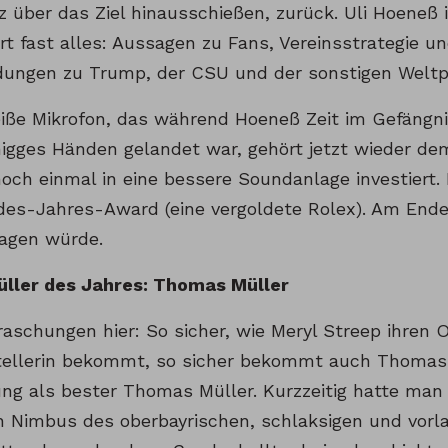
 über das Ziel hinausschießen, zurück. Uli Hoeneß 
t fast alles: Aussagen zu Fans, Vereinsstrategie u
ungen zu Trump, der CSU und der sonstigen Weltpo
iße Mikrofon, das während Hoeneß Zeit im Gefängni
gges Händen gelandet war, gehört jetzt wieder de
och einmal in eine bessere Soundanlage investiert. 
des-Jahres-Award (eine vergoldete Rolex). Am Ende
sagen würde.
ller des Jahres: Thomas Müller
raschungen hier: So sicher, wie Meryl Streep ihren 
ellerin bekommt, so sicher bekommt auch Thomas 
ng als bester Thomas Müller. Kurzzeitig hatte man
n Nimbus des oberbayrischen, schlaksigen und vor