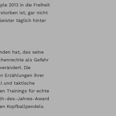
e 2013 in die Freiheit
torben ist, gar nicht
eister täglich hinter
unden hat, das seine
chenrechte als Gefahr
verändert. Die
en Erzählungen ihrer
l und taktische
en Trainings für echte
gath-des-Jahres-Award
en Kopfballpendels.