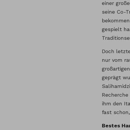
einer große
seine Co-T
bekommen, 
gespielt ha
Traditionse
Doch letzt
nur vom ra
großartigen
geprägt wu
Salihamidz
Recherche 
ihm den It
fast schon,
Bestes Hau