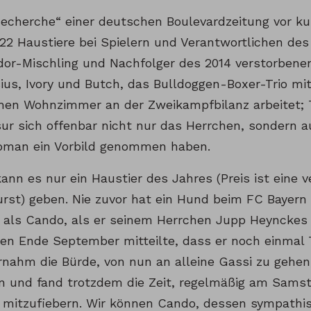
Recherche“ einer deutschen Boulevardzeitung vor k
22 Haustiere bei Spielern und Verantwortlichen des 
dor-Mischling und Nachfolger des 2014 verstorbene
ius, Ivory und Butch, das Bulldoggen-Boxer-Trio m
hen Wohnzimmer an der Zweikampfbilanz arbeitet; T
sur sich offenbar nicht nur das Herrchen, sondern 
oman ein Vorbild genommen haben.
nn es nur ein Haustier des Jahres (Preis ist eine ve
st) geben. Nie zuvor hat ein Hund beim FC Bayern
ls Cando, als er seinem Herrchen Jupp Heynckes 
len Ende September mitteilte, dass er noch einmal T
nahm die Bürde, von nun an alleine Gassi zu gehen,
n und fand trotzdem die Zeit, regelmäßig am Sams
n mitzufiebern. Wir können Cando, dessen sympathi