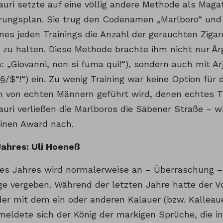
auri setzte auf eine völlig andere Methode als Maga
ungsplan. Sie trug den Codenamen „Marlboro“ und s
nes jeden Trainings die Anzahl der gerauchten Zigar
s zu halten. Diese Methode brachte ihm nicht nur Är
n: „Giovanni, non si fuma qui!“), sondern auch mit A
§/$“!“) ein. Zu wenig Training war keine Option für 
 von echten Männern geführt wird, denen echtes Tra
auri verließen die Marlboros die Säbener Straße – w
inen Award nach.
Jahres: Uli Hoeneß
des Jahres wird normalerweise an – Überraschung –
 vergeben. Während der letzten Jahre hatte der V
er mit dem ein oder anderen Kalauer (bzw. Kalleau
meldete sich der König der markigen Sprüche, die i