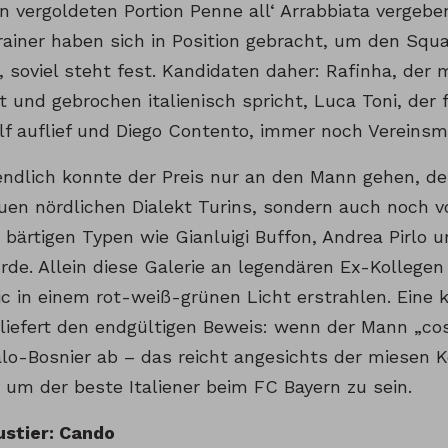
n vergoldeten Portion Penne all‘ Arrabbiata vergebe
rainer haben sich in Position gebracht, um den Sq
soviel steht fest. Kandidaten daher: Rafinha, der 
t und gebrochen italienisch spricht, Luca Toni, der
lf auflief und Diego Contento, immer noch Vereinsmi
endlich konnte der Preis nur an den Mann gehen, des
uen nördlichen Dialekt Turins, sondern auch noch v
 bärtigen Typen wie Gianluigi Buffon, Andrea Pirlo u
rde. Allein diese Galerie an legendären Ex-Kollege
ic in einem rot-weiß-grünen Licht erstrahlen. Eine
liefert den endgültigen Beweis: wenn der Mann „cos
alo-Bosnier ab – das reicht angesichts der miesen 
 um der beste Italiener beim FC Bayern zu sein.
stier: Cando