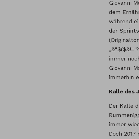
Giovanni M
dem Ernähr
während ei
der Sprint
(Originalto
„&“$($&!=!?
immer noch
Giovanni M
immerhin e
Kalle des 
Der Kalle 
Rummenigge
immer wied
Doch 2017 