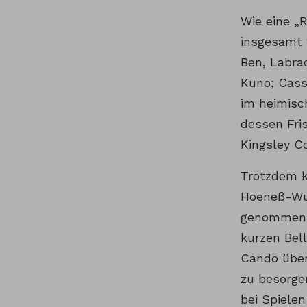
Wie eine „
insgesamt 
Ben, Labra
Kuno; Cass
im heimisc
dessen Fri
Kingsley C
Trotzdem ka
Hoeneß-Wur
genommen a
kurzen Bel
Cando über
zu besorge
bei Spiele