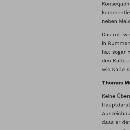
Konsequenz
kommentier
neben Meld
Das rot-we
in Rummeni
hat sogar n
den Kalle-
wie Kalle 
Thomas Mü
Keine Über
Hauptdarst
Auszeichnu
dass er de