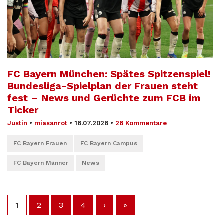
FC Bayern München: Spätes Spitzenspiel!
Bundesliga-Spielplan der Frauen steht
fest – News und Gerüchte zum FCB im
Ticker
Justin
•
miasanrot
•
16.07.2026
•
26 Kommentare
FC Bayern Frauen
FC Bayern Campus
FC Bayern Männer
News
1
2
3
4
›
»