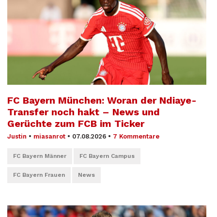
FC Bayern München: Woran der Ndiaye-
Transfer noch hakt – News und
Gerüchte zum FCB im Ticker
Justin
•
miasanrot
•
07.08.2026
•
7 Kommentare
FC Bayern Männer
FC Bayern Campus
FC Bayern Frauen
News