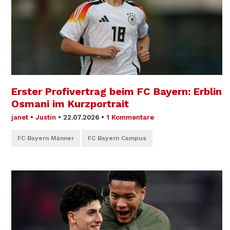
Erster Profivertrag beim FC Bayern: Erblin
Osmani im Kurzportrait
janet
•
Justin
•
22.07.2026
•
1 Kommentare
FC Bayern Männer
FC Bayern Campus