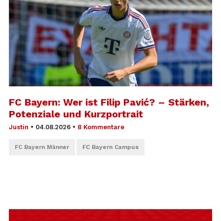
FC Bayern: Wer ist Filip Pavić? – Stärken,
Potenziale und Kurzportrait
Justin
•
04.08.2026
•
8 Kommentare
FC Bayern Männer
FC Bayern Campus