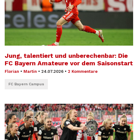
Jung, talentiert und unberechenbar: Die
FC Bayern Amateure vor dem Saisonstart
Florian
•
Martin
•
24.07.2026
•
2 Kommentare
FC Bayern Campus