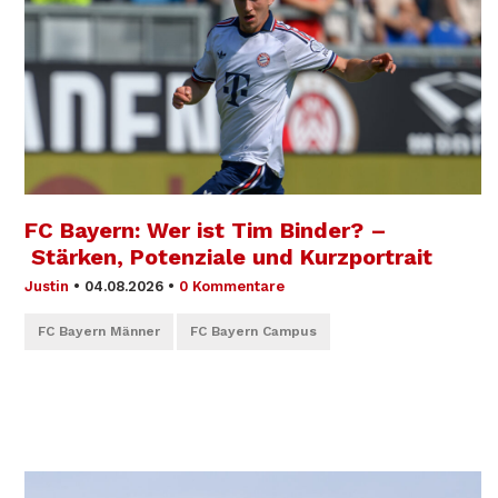
FC Bayern: Wer ist Tim Binder? –
Stärken, Potenziale und Kurzportrait
Justin
•
04.08.2026
•
0 Kommentare
FC Bayern Männer
FC Bayern Campus