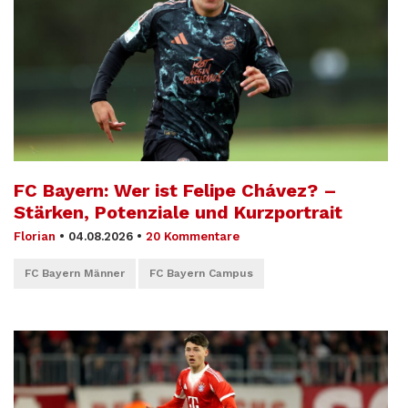
FC Bayern: Wer ist Felipe Chávez? –
Stärken, Potenziale und Kurzportrait
Florian
•
04.08.2026
•
20 Kommentare
FC Bayern Männer
FC Bayern Campus