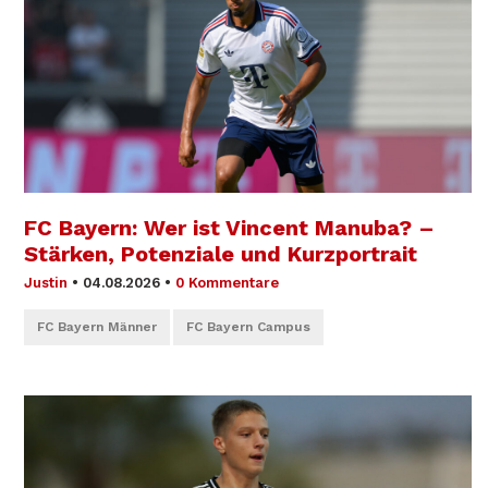
FC Bayern: Wer ist Vincent Manuba? –
Stärken, Potenziale und Kurzportrait
Justin
•
04.08.2026
•
0 Kommentare
FC Bayern Männer
FC Bayern Campus