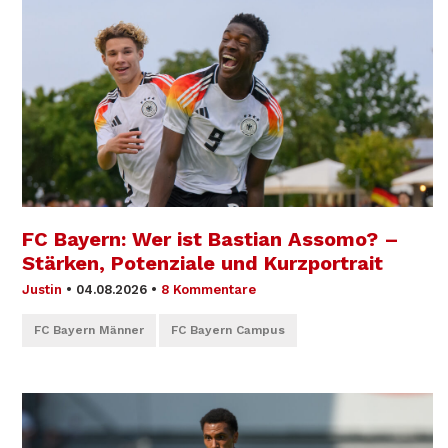
FC Bayern: Wer ist Bastian Assomo? –
Stärken, Potenziale und Kurzportrait
Justin
•
04.08.2026
•
8 Kommentare
FC Bayern Männer
FC Bayern Campus