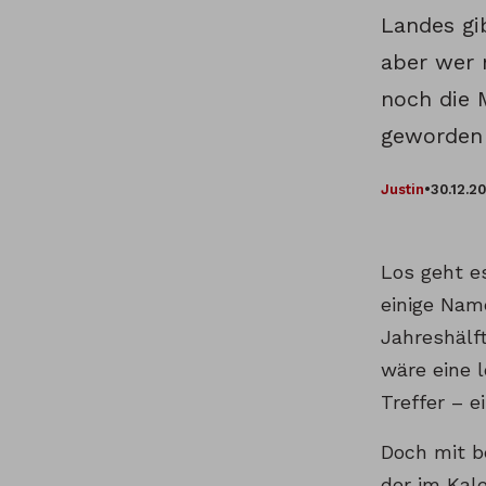
Landes gib
aber wer 
noch die 
geworden 
Justin
•
30.12.2
Los geht e
einige Nam
Jahreshälf
wäre eine l
Treffer – e
Doch mit b
der im Kal