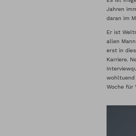
Jahren imm
daran im 
Er ist Wel
allen Mann
erst in di
Karriere. 
Interviewq
wohltuend 
Woche für 