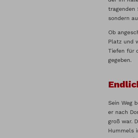
tragenden 
sondern au
Ob angesch
Platz und 
Tiefen für
gegeben.
Endli
Sein Weg b
er nach Do
groß war. 
Hummels in