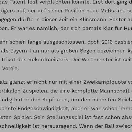
s Talent fest verpflichten konnte. Erst dort ging d
idigers auf, der auf seiner Position neue Maßstäbe 
ngegen dürfte in dieser Zeit ein Klinsmann-Poster a
ben. Er war es nämlich, der sich damals klar für 
ehr schien lange ausgeschlossen, doch 2016 passier
als Bayern-Fan nur als großen Segen bezeichnen 
 Trikot des Rekordmeisters. Der Weltmeister ist sei
 Verein.
atz glänzt er nicht nur mit einer Zweikampfquote 
ertikalen Zuspielen, die eine komplette Mannschaf
ändig hat er den Kopf oben, um den nächsten Spielz
höchste Endgeschwindigkeit, aber er war schon imme
esten Spieler. Sein Stellungsspiel ist fast schon a
chnelligkeit ist herausragend. Wenn der Ball zwis