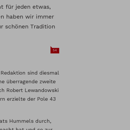
ht für jeden etwas,
den haben wir immer
ur schönen Tradition
54
 Redaktion sind diesmal
ine überragende zweite
Auch Robert Lewandowski
rn erzielte der Pole 43
 Mats Hummels durch,
macht hat und so zur