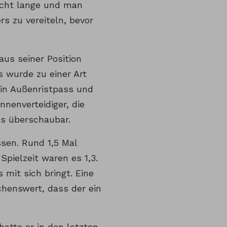
nicht lange und man
s zu vereiteln, bevor
us seiner Position
s wurde zu einer Art
in Außenristpass und
nnenverteidiger, die
als überschaubar.
ssen. Rund 1,5 Mal
pielzeit waren es 1,3.
 mit sich bringt. Eine
chenswert, dass der ein
atte er in den letzten