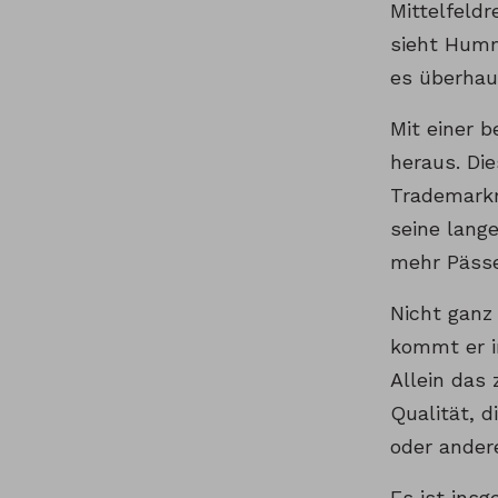
Mittelfeld
sieht Humm
es überhau
Mit einer 
heraus. Die
Trademarkm
seine lange
mehr Pässe 
Nicht ganz
kommt er i
Allein das 
Qualität, 
oder ander
Es ist ins