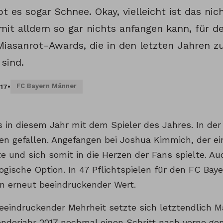
t es sogar Schnee. Okay, vielleicht ist das nic
mit alldem so gar nichts anfangen kann, für 
Miasanrot-Awards, die in den letzten Jahren z
sind.
FC Bayern Männer
017
•
s in diesem Jahr mit dem Spieler des Jahres. In der
en gefallen. Angefangen bei Joshua Kimmich, der e
te und sich somit in die Herzen der Fans spielte. 
ogische Option. In 47 Pflichtspielen für den FC Baye
in erneut beeindruckender Wert.
eeindruckender Mehrheit setzte sich letztendlich
enderjahr 2017 nochmal einen Schritt nach vorne ge