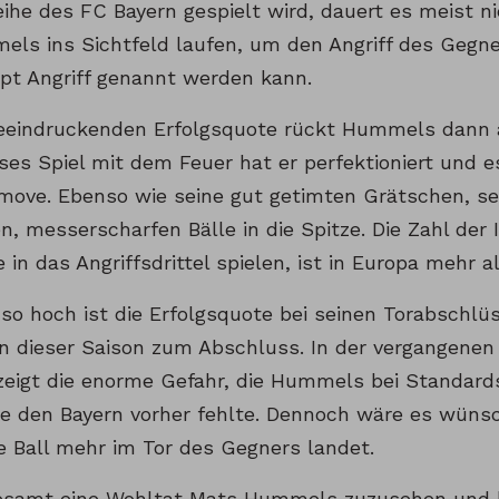
reihe des FC Bayern gespielt wird, dauert es meist 
els ins Sichtfeld laufen, um den Angriff des Gegner
pt Angriff genannt werden kann.
beeindruckenden Erfolgsquote rückt Hummels dann a
ses Spiel mit dem Feuer hat er perfektioniert und e
ove. Ebenso wie seine gut getimten Grätschen, se
n, messerscharfen Bälle in die Spitze. Die Zahl der I
in das Angriffsdrittel spielen, ist in Europa mehr 
 so hoch ist die Erfolgsquote bei seinen Torabschlü
n dieser Saison zum Abschluss. In der vergangenen S
zeigt die enorme Gefahr, die Hummels bei Standards
die den Bayern vorher fehlte. Dennoch wäre es wüns
e Ball mehr im Tor des Gegners landet.
gesamt eine Wohltat Mats Hummels zuzusehen und h