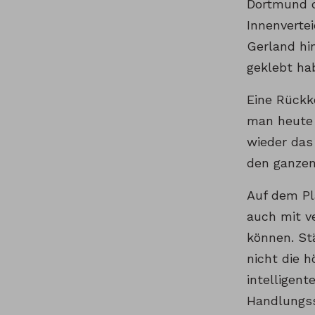
Dortmund da
Innenverte
Gerland hi
geklebt ha
Eine Rückk
man heute 
wieder das
den ganzen
Auf dem Pl
auch mit v
können. St
nicht die 
intelligent
Handlungss