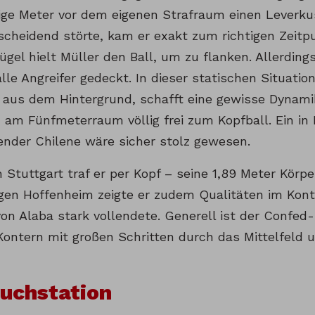
ige Meter vor dem eigenen Strafraum einen Leverku
scheidend störte, kam er exakt zum richtigen Zeitpu
ügel hielt Müller den Ball, um zu flanken. Allerdin
alle Angreifer gedeckt. In dieser statischen Situat
aus dem Hintergrund, schafft eine gewisse Dyna
 am Fünfmeterraum völlig frei zum Kopfball. Ein in 
ender Chilene wäre sicher stolz gewesen.
 Stuttgart traf er per Kopf – seine 1,89 Meter Körp
gen Hoffenheim zeigte er zudem Qualitäten im Konte
on Alaba stark vollendete. Generell ist der Confed
 Kontern mit großen Schritten durch das Mittelfeld 
uchstation