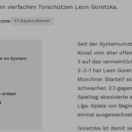
en vierfachen Torschützen Leon Goretzka.
FC Bayern Männer
.2019
•
Seit der Systemumste
Kovač vom eher offen
he im System
3 auf das vermeintlic
2-3-1 hat Leon Goret
Münchner Startelf si
schwachen 3:3 gegen
-Artikel
Spieltag absolvierte 
d
Liga-Spiele von Begi
einmal ausgewechsel
Goretzka ist damit si