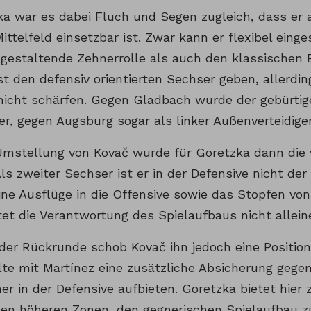
ka war es dabei Fluch und Segen zugleich, dass er a
ittelfeld einsetzbar ist. Zwar kann er flexibel ein
 gestaltende Zehnerrolle als auch den klassischen
st den defensiv orientierten Sechser geben, allerdi
l nicht schärfen. Gegen Gladbach wurde der gebürtig
er, gegen Augsburg sogar als linker Außenverteidige
Umstellung von Kovač wurde für Goretzka dann die
 Als zweiter Sechser ist er in der Defensive nicht de
eine Ausflüge in die Offensive sowie das Stopfen vo
et die Verantwortung des Spielaufbaus nicht allein
der Rückrunde schob Kovač ihn jedoch eine Position
lte mit Martínez eine zusätzliche Absicherung gege
r in der Defensive aufbieten. Goretzka bietet hier z
 den höheren Zonen, den gegnerischen Spielaufbau z