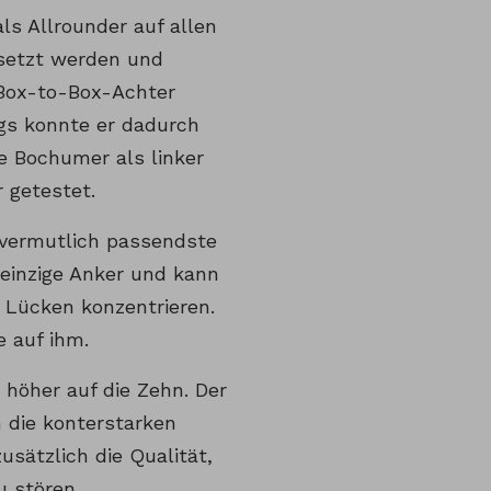
ls Allrounder auf allen
gesetzt werden und
 Box-to-Box-Achter
ngs konnte er dadurch
e Bochumer als linker
r getestet.
 vermutlich passendste
r einzige Anker und kann
n Lücken konzentrieren.
e auf ihm.
 höher auf die Zehn. Der
n die konterstarken
usätzlich die Qualität,
u stören.