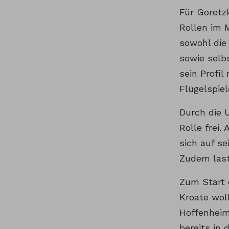
Für Goretz
Rollen im M
sowohl die
sowie selb
sein Profi
Flügelspiel
Durch die 
Rolle frei.
sich auf s
Zudem last
Zum Start 
Kroate wol
Hoffenheime
bereits in