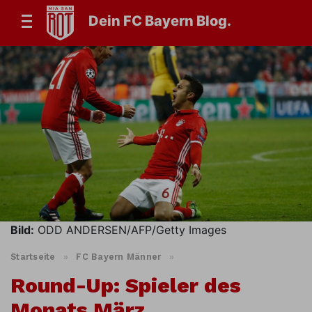
Dein FC Bayern Blog.
Bild:
ODD ANDERSEN/AFP/Getty Images
Startseite
»
FC Bayern Männer
»
Round-Up: Spieler des
Monats März