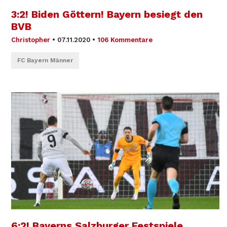
3:2! Biden Göttern! Bayern besiegt den
BVB
Christopher
•
07.11.2020
•
106 Kommentare
FC Bayern Männer
6:2! Bayerns Salzburger Festspiele