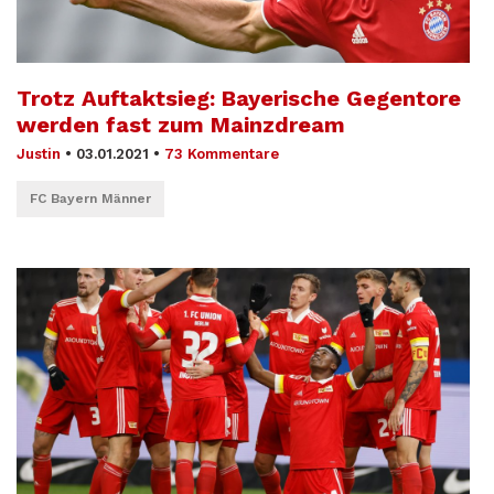
Trotz Auftaktsieg: Bayerische Gegentore
werden fast zum Mainzdream
Justin
•
03.01.2021
•
73 Kommentare
FC Bayern Männer