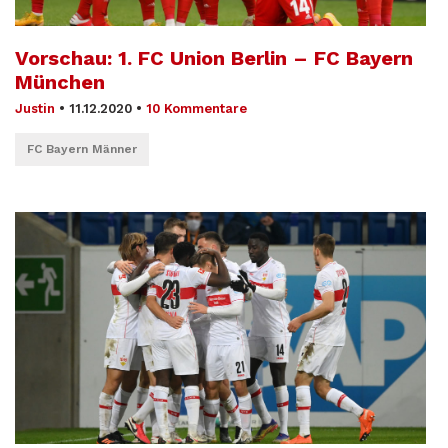
Vorschau: 1. FC Union Berlin – FC Bayern
München
Justin
•
11.12.2020
•
10 Kommentare
FC Bayern Männer