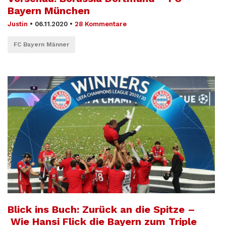
Bayern München
Justin
•
06.11.2020
•
28 Kommentare
FC Bayern Männer
Blick ins Buch: Zurück an die Spitze –
Wie Hansi Flick die Bayern zum Triple