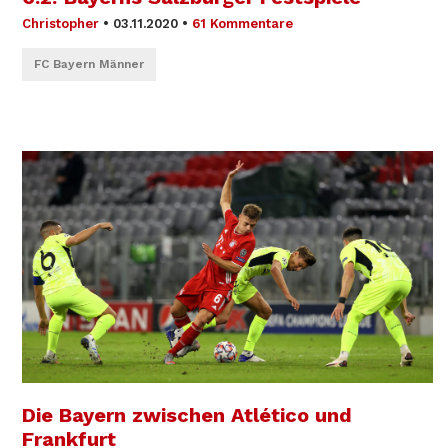
Christopher
•
03.11.2020
•
61 Kommentare
FC Bayern Männer
Die Bayern zwischen Atlético und
Frankfurt