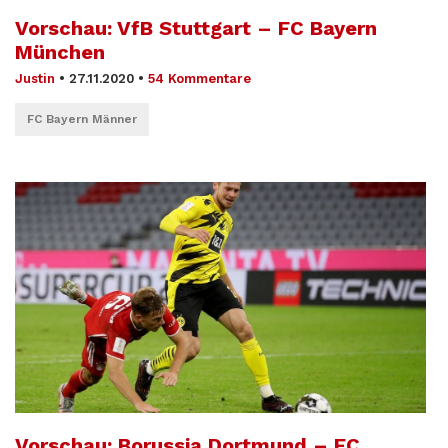
Vorschau: VfB Stuttgart – FC Bayern
München
Justin
•
27.11.2020
•
54 Kommentare
FC Bayern Männer
Vorschau: Borussia Dortmund – FC