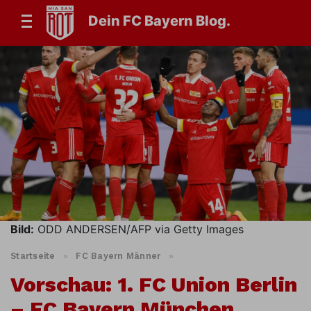
Dein FC Bayern Blog.
Bild:
ODD ANDERSEN/AFP via Getty Images
Startseite
»
FC Bayern Männer
»
Vorschau: 1. FC Union Berlin
– FC Bayern München