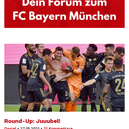
Round-Up: Juuubel!
Daniel
•
27.05.2021
•
21 Kommentare