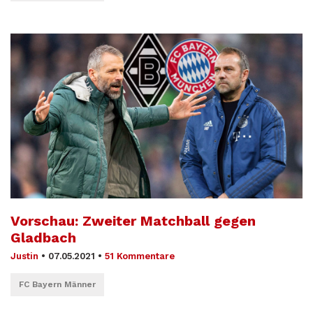
Vorschau: Zweiter Matchball gegen
Gladbach
Justin
•
07.05.2021
•
51 Kommentare
FC Bayern Männer