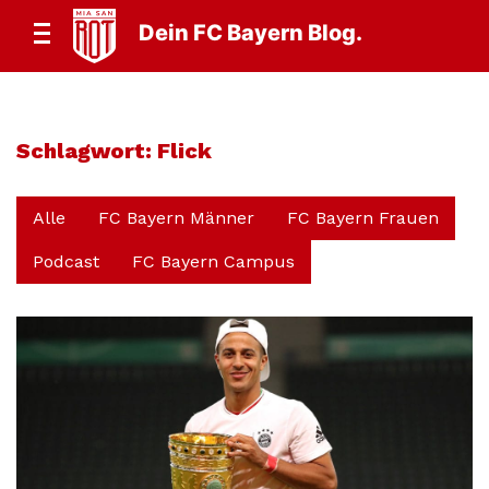
Dein FC Bayern Blog.
Schlagwort:
Flick
Alle
FC Bayern Männer
FC Bayern Frauen
Podcast
FC Bayern Campus