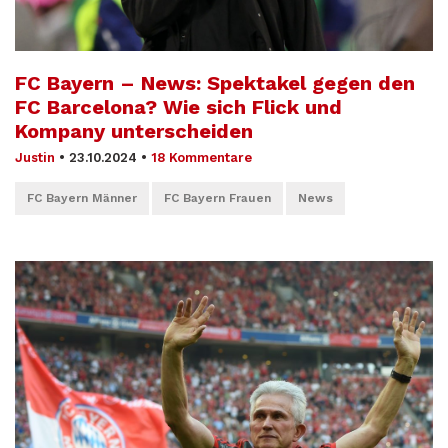
FC Bayern – News: Spektakel gegen den
FC Barcelona? Wie sich Flick und
Kompany unterscheiden
Justin
•
23.10.2024
•
18 Kommentare
FC Bayern Männer
FC Bayern Frauen
News