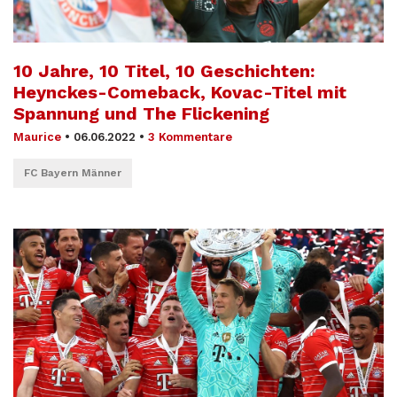
10 Jahre, 10 Titel, 10 Geschichten:
Heynckes-Comeback, Kovac-Titel mit
Spannung und The Flickening
Maurice
•
06.06.2022
•
3 Kommentare
FC Bayern Männer