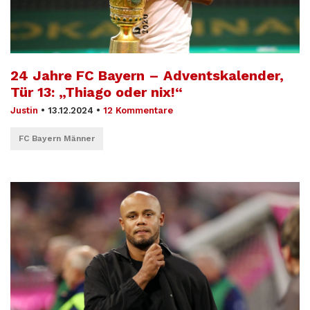
24 Jahre FC Bayern – Adventskalender,
Tür 13: „Thiago oder nix!“
Justin
•
13.12.2024
•
12 Kommentare
FC Bayern Männer