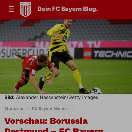
Dein FC Bayern Blog.
Bild:
Alexander Hassenstein/Getty Images
Startseite
»
FC Bayern Männer
»
Vorschau: Borussia
Dortmund – FC Bayern