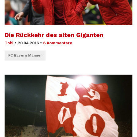
Die Rückkehr des alten Giganten
Tobi
•
20.04.2016
•
6 Kommentare
FC Bayern Männer