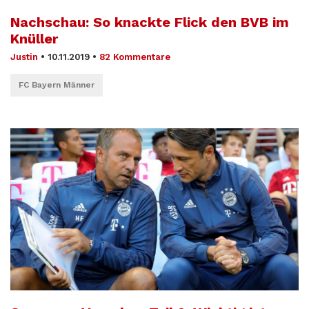
Nachschau: So knackte Flick den BVB im
Knüller
Justin
•
10.11.2019
•
82 Kommentare
FC Bayern Männer