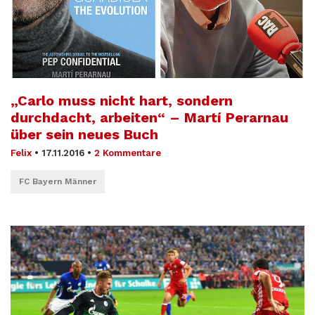
„Carlo muss nicht hart, sondern
durchdacht, arbeiten“ – Martí Perarnau
über sein neues Buch
Felix
•
17.11.2016
•
2 Kommentare
FC Bayern Männer