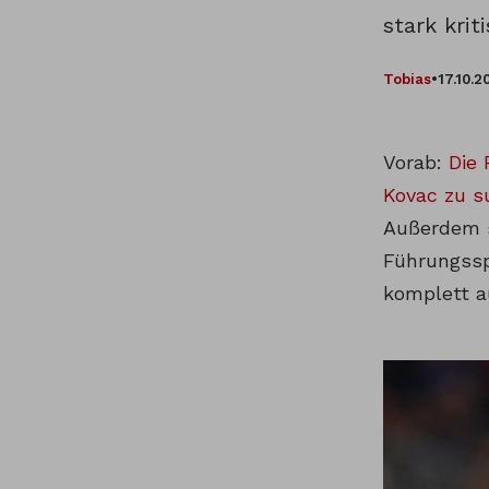
stark krit
Tobias
•
17.10.2
Vorab:
Die 
Kovac zu s
Außerdem st
Führungssp
komplett a