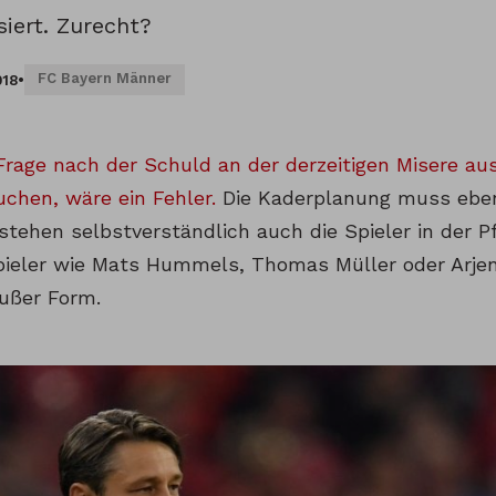
isiert. Zurecht?
FC Bayern Männer
018
•
Frage nach der Schuld an der derzeitigen Misere aus
uchen, wäre ein Fehler.
Die Kaderplanung muss ebenfa
ehen selbstverständlich auch die Spieler in der Pfl
ieler wie Mats Hummels, Thomas Müller oder Arjen
ußer Form.