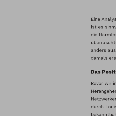
Eine Analy
ist es sinn
die Harmlo
überrascht
anders aus.
damals ers
Das Posit
Bevor wir i
Herangehen
Netzwerken
durch Louis
bekanntlich