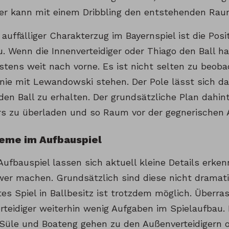
ler kann mit einem Dribbling den entstehenden Rau
 auffälliger Charakterzug im Bayernspiel ist die Pos
u. Wenn die Innenverteidiger oder Thiago den Ball h
stens weit nach vorne. Es ist nicht selten zu beoba
Linie mit Lewandowski stehen. Der Pole lässt sich d
den Ball zu erhalten. Der grundsätzliche Plan dahinte
s zu überladen und so Raum vor der gegnerischen 
leme im Aufbauspiel
Aufbauspiel lassen sich aktuell kleine Details erke
er machen. Grundsätzlich sind diese nicht dramati
rtes Spiel in Ballbesitz ist trotzdem möglich. Über
erteidiger weiterhin wenig Aufgaben im Spielaufbau.
üle und Boateng gehen zu den Außenverteidigern od