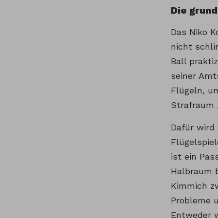
Die grund
Das Niko Ko
nicht schl
Ball prakti
seiner Amt
Flügeln, u
Strafraum 
Dafür wird
Flügelspie
ist ein Pas
Halbraum be
Kimmich zw
Probleme u
Entweder w