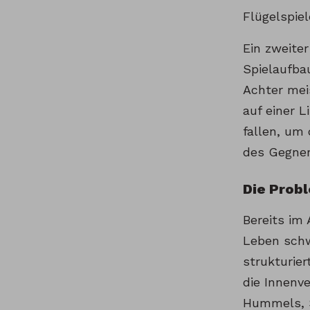
Flügelspie
Ein zweiter
Spielaufba
Achter mei
auf einer 
fallen, um 
des Gegner
Die Prob
Bereits im 
Leben schw
strukturie
die Innenv
Hummels, S