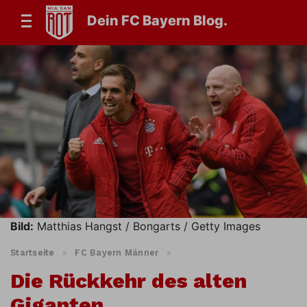
Dein FC Bayern Blog.
Bild:
Matthias Hangst / Bongarts / Getty Images
Startseite
»
FC Bayern Männer
»
Die Rückkehr des alten
Giganten