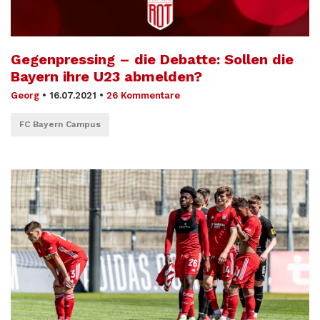
Gegenpressing – die Debatte: Sollen die
Bayern ihre U23 abmelden?
Georg
•
16.07.2021
•
26 Kommentare
FC Bayern Campus