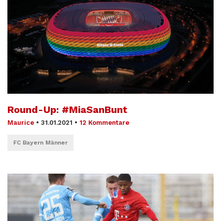
Round-Up: #MiaSanBunt
Maurice
•
31.01.2021
•
12 Kommentare
FC Bayern Männer