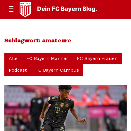
Dein FC Bayern Blog.
Schlagwort:
amateure
Alle
FC Bayern Männer
FC Bayern Frauen
Podcast
FC Bayern Campus