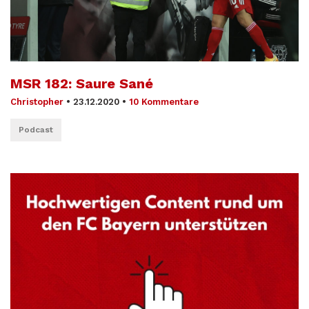
MSR 182: Saure Sané
Christopher
•
23.12.2020
•
10 Kommentare
Podcast