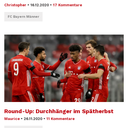
Christopher
•
16.12.2020
•
17 Kommentare
FC Bayern Männer
Round-Up: Durchhänger im Spätherbst
Maurice
•
26.11.2020
•
11 Kommentare