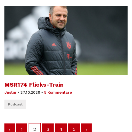
MSR174 Flicks-Train
Justin
•
27.10.2020
•
5 Kommentare
Podcast
‹
1
2
3
4
5
›