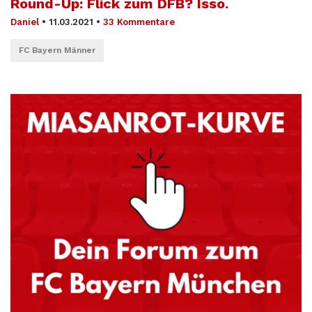
Round-Up: Flick zum DFB? Isso.
Daniel
•
11.03.2021
•
33 Kommentare
FC Bayern Männer