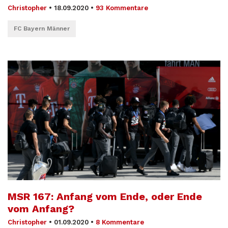
Christopher
•
18.09.2020
•
93 Kommentare
FC Bayern Männer
MSR 167: Anfang vom Ende, oder Ende
vom Anfang?
Christopher
•
01.09.2020
•
8 Kommentare