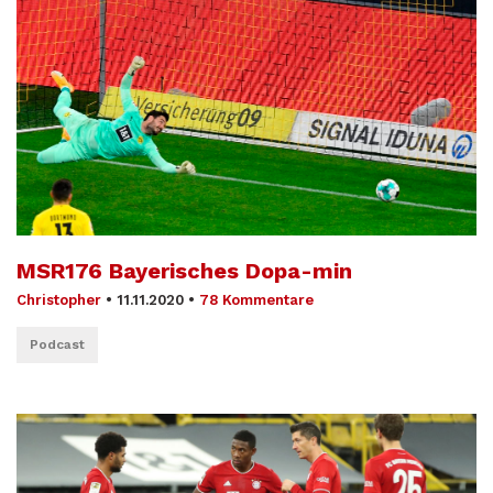
MSR176 Bayerisches Dopa-min
Christopher
•
11.11.2020
•
78 Kommentare
Podcast