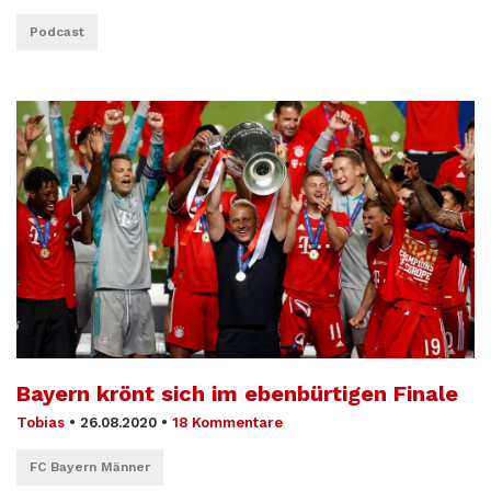
Podcast
Bayern krönt sich im ebenbürtigen Finale
Tobias
•
26.08.2020
•
18 Kommentare
FC Bayern Männer