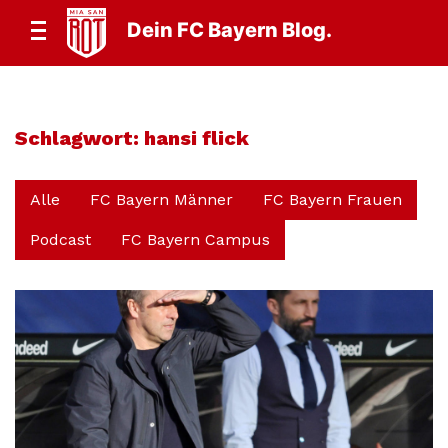
Dein FC Bayern Blog.
Schlagwort:
hansi flick
Alle
FC Bayern Männer
FC Bayern Frauen
Podcast
FC Bayern Campus