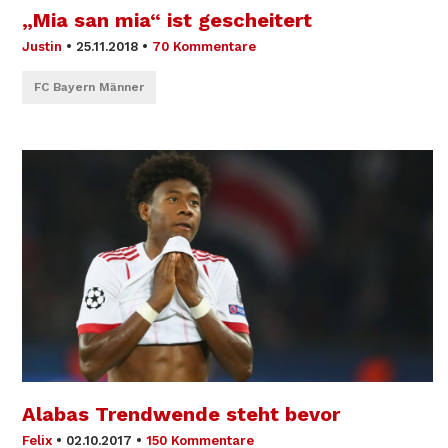
„Mia san mia“ ist gescheitert
Justin
•
25.11.2018
•
70 Kommentare
FC Bayern Männer
Alabas Trendwende steht bevor
Felix
•
02.10.2017
•
150 Kommentare