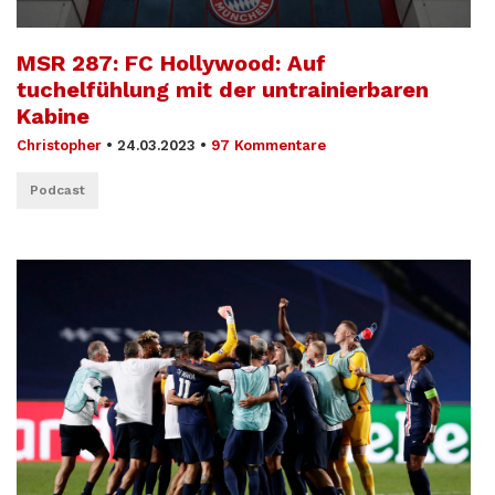
MSR 287: FC Hollywood: Auf
tuchelfühlung mit der untrainierbaren
Kabine
Christopher
•
24.03.2023
•
97 Kommentare
Podcast