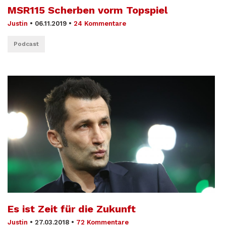
MSR115 Scherben vorm Topspiel
Justin
•
06.11.2019
•
24 Kommentare
Podcast
Es ist Zeit für die Zukunft
Justin
•
27.03.2018
•
72 Kommentare