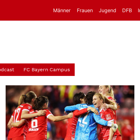
Männer
Frauen
Jugend
DFB
odcast
FC Bayern Campus