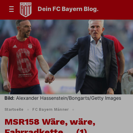
Dein FC Bayern Blog.
Bild:
Alexander Hassenstein/Bongarts/Getty Images
Startseite
»
FC Bayern Männer
»
MSR158 Wäre, wäre,
Fahrradkette … (1)