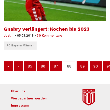
Gnabry verlängert: Kochen bis 2023
Justin
•
05.03.2019
•
30 Kommentare
FC Bayern Männer
«
‹
85
86
87
88
89
90
9
Über uns
Werbepartner werden
Impressum