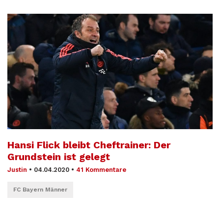
Hansi Flick bleibt Cheftrainer: Der
Grundstein ist gelegt
Justin
•
04.04.2020
•
41 Kommentare
FC Bayern Männer