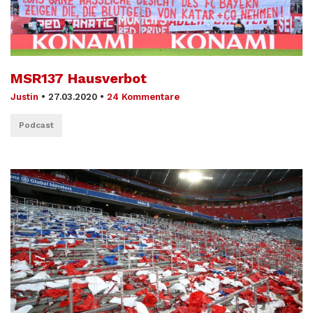
MSR137 Hausverbot
Justin
•
27.03.2020
•
24 Kommentare
Podcast