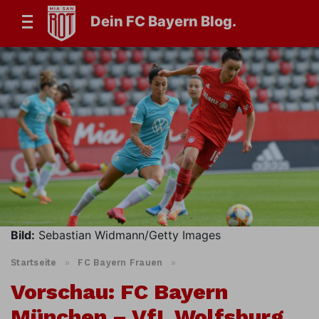
Dein FC Bayern Blog.
Bild:
Sebastian Widmann/Getty Images
Startseite
»
FC Bayern Frauen
»
Vorschau: FC Bayern
München – VfL Wolfsburg