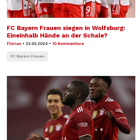
FC Bayern Frauen siegen in Wolfsburg:
Eineinhalb Hände an der Schale?
Florian
•
23.03.2024
•
10 Kommentare
FC Bayern Frauen