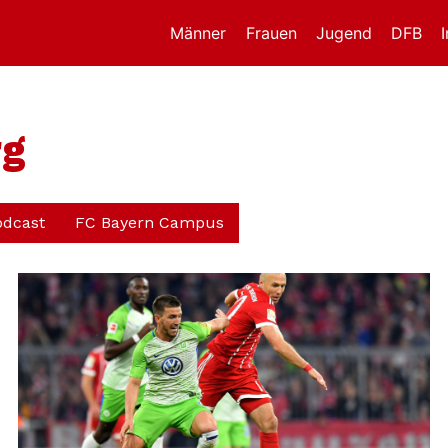
Männer
Frauen
Jugend
DFB
rg
odcast
FC Bayern Campus