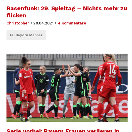
Rasenfunk: 29. Spieltag – Nichts mehr zu
flicken
Christopher
•
20.04.2021
•
4 Kommentare
FC Bayern Männer
Serie vorbei: Bayern Frauen verlieren in