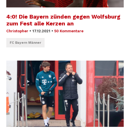
4:0! Die Bayern zünden gegen Wolfsburg
zum Fest alle Kerzen an
Christopher
•
17.12.2021
•
50 Kommentare
FC Bayern Männer