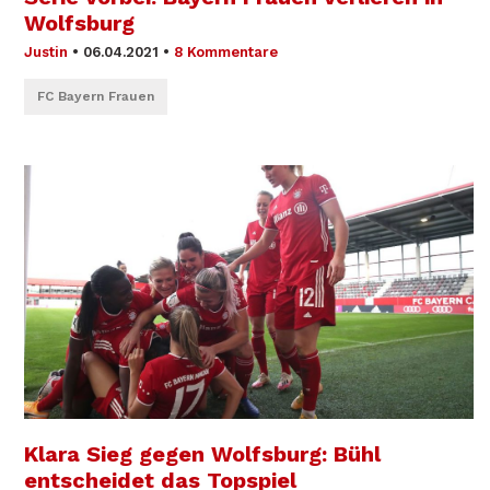
Wolfsburg
Justin
•
06.04.2021
•
8 Kommentare
FC Bayern Frauen
Klara Sieg gegen Wolfsburg: Bühl
entscheidet das Topspiel