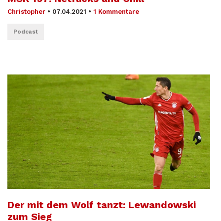
Christopher
•
07.04.2021
•
1 Kommentare
Podcast
Der mit dem Wolf tanzt: Lewandowski
zum Sieg