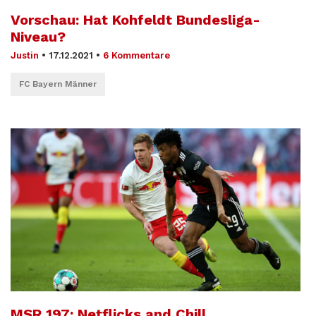
Vorschau: Hat Kohfeldt Bundesliga-
Niveau?
Justin
•
17.12.2021
•
6 Kommentare
FC Bayern Männer
MSR 197: Netflicks and Chill