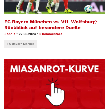
FC Bayern München vs. VfL Wolfsburg:
Rückblick auf besondere Duelle
Sophia
•
22.08.2024
•
5 Kommentare
FC Bayern Männer