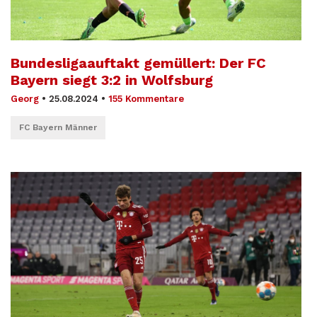
Bundesligaauftakt gemüllert: Der FC
Bayern siegt 3:2 in Wolfsburg
Georg
•
25.08.2024
•
155 Kommentare
FC Bayern Männer