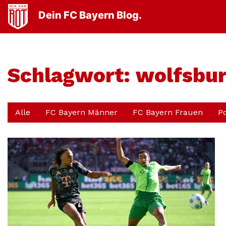
Dein FC Bayern Blog.
Schlagwort:
wolfsbu
Alle
FC Bayern Männer
FC Bayern Frauen
P