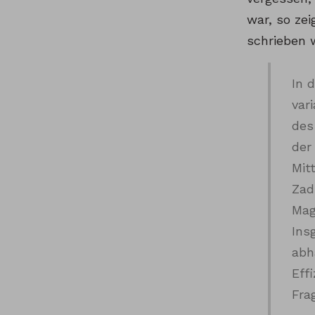
war, so zei
schrieben w
In 
var
des
der
Mit
Zad
Mag
Ins
abh
Eff
Fra