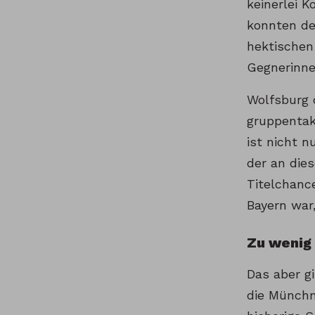
keinerlei K
konnten de
hektischen 
Gegnerinne
Wolfsburg d
gruppentak
ist nicht n
der an dies
Titelchanc
Bayern war,
Zu wenig 
Das aber g
die Münchn