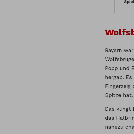
Spie
Wolfsb
Bayern war
Wolfsbruge
Popp und Ew
hergab. Es
Fingerzeig
Spitze hat.
Das klingt 
das Halbfi
nahezu cha