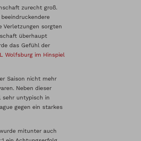
schaft zurecht groß.
h beeindruckendere
e Verletzungen sorgten
nschaft überhaupt
rde das Gefühl der
L Wolfsburg im Hinspiel
ser Saison nicht mehr
waren. Neben dieser
 sehr untypisch in
eague gegen ein starkes
 wurde mitunter auch
4:1 ein Achtungserfolg