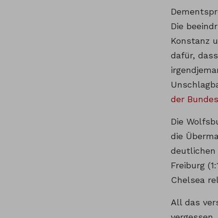
Dementspre
Die beeind
Konstanz u
dafür, das
irgendjema
Unschlagba
der Bundesl
Die Wolfsb
die Überma
deutlichen
Freiburg (
Chelsea rel
All das ve
vergessen, 