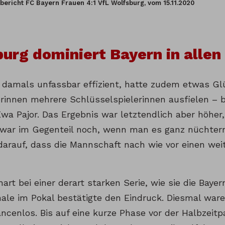
lbericht FC Bayern Frauen 4:1 VfL Wolfsburg, vom 15.11.2020
urg dominiert Bayern in allen
 damals unfassbar effizient, hatte zudem etwas Gl
rinnen mehrere Schlüsselspielerinnen ausfielen – b
a Pajor. Das Ergebnis war letztendlich aber höher,
 war im Gegenteil noch, wenn man es ganz nüchtern 
 darauf, dass die Mannschaft nach wie vor einen wei
hart bei einer derart starken Serie, wie sie die Bayer
nale im Pokal bestätigte den Eindruck. Diesmal war
ncenlos. Bis auf eine kurze Phase vor der Halbzeit