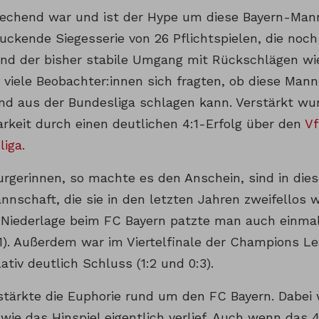
chend war und ist der Hype um diese Bayern-Mann
ruckende Siegesserie von 26 Pflichtspielen, die noc
nd der bisher stabile Umgang mit Rückschlägen wi
s viele Beobachter:innen sich fragten, ob diese Man
nd aus der Bundesliga schlagen kann. Verstärkt wu
rkeit durch einen deutlichen 4:1-Erfolg über den
Vf
iga.
urgerinnen, so machte es den Anschein, sind in die
nnschaft, die sie in den letzten Jahren zweifellos 
 Niederlage beim FC Bayern patzte man auch einmal
1:1). Außerdem war im Viertelfinale der Champions L
ativ deutlich Schluss (1:2 und 0:3).
rstärkte die Euphorie rund um den FC Bayern. Dabei
wie das Hinspiel eigentlich verlief. Auch wenn das 