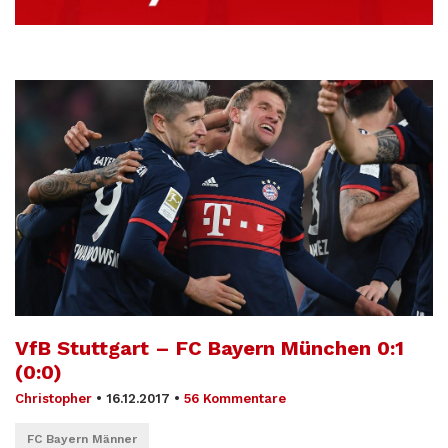
VfB Stuttgart – FC Bayern München 0:1
(0:0)
Christopher
•
16.12.2017
•
56 Kommentare
FC Bayern Männer