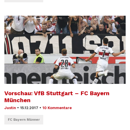
Vorschau: VfB Stuttgart – FC Bayern
München
Justin
•
15.12.2017
•
10 Kommentare
FC Bayern Männer