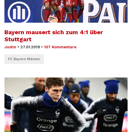
Bayern mausert sich zum 4:1 über
Stuttgart
Justin
•
27.01.2019
•
107 Kommentare
FC Bayern Männer