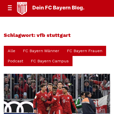
Dein FC Bayern Blog.
Schlagwort:
vfb stuttgart
Alle
FC Bayern Männer
FC Bayern Frauen
Podcast
FC Bayern Campus