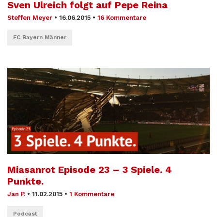
Sven Ulreich folgt auf Pepe Reina
Steffen Meyer
•
16.06.2015
•
16 Kommentare
FC Bayern Männer
Miasanrot Episode 23 – 3 Spiele. 4
Punkte.
Jan P.
•
11.02.2015
•
1 Kommentare
Podcast