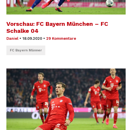
Vorschau: FC Bayern München – FC
Schalke 04
Daniel
•
18.09.2020
•
29 Kommentare
FC Bayern Männer