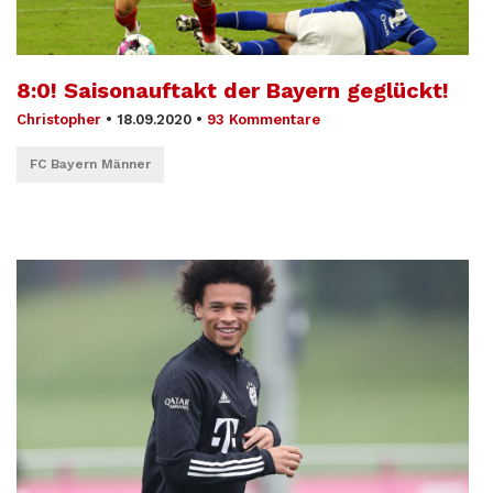
8:0! Saisonauftakt der Bayern geglückt!
Christopher
•
18.09.2020
•
93 Kommentare
FC Bayern Männer