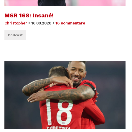
MSR 168: Insané!
Christopher
•
16.09.2020
•
16 Kommentare
Podcast