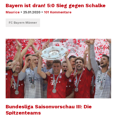
Bayern ist dran! 5:0 Sieg gegen Schalke
Maurice
•
25.01.2020
•
101 Kommentare
FC Bayern Männer
Bundesliga Saison­vorschau III: Die
Spitzenteams