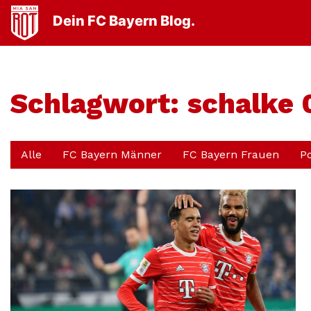
Dein FC Bayern Blog.
Schlagwort:
schalke 
Alle
FC Bayern Männer
FC Bayern Frauen
P