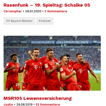
Rasenfunk – 19. Spieltag: Schalke 05
Christopher
•
28.01.2020
•
3 Kommentare
FC Bayern Männer
Podcast
MSR105 Lewensversicherung
Justin
•
28.08.2019
•
52 Kommentare