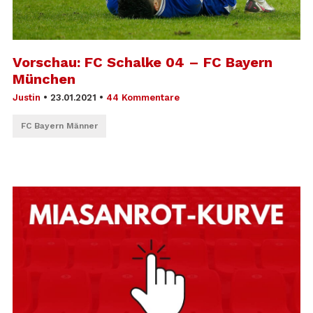
Vorschau: FC Schalke 04 – FC Bayern
München
Justin
•
23.01.2021
•
44 Kommentare
FC Bayern Männer