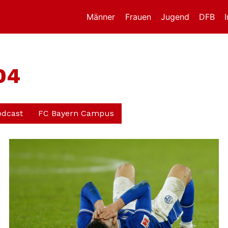
Männer
Frauen
Jugend
DFB
04
odcast
FC Bayern Campus