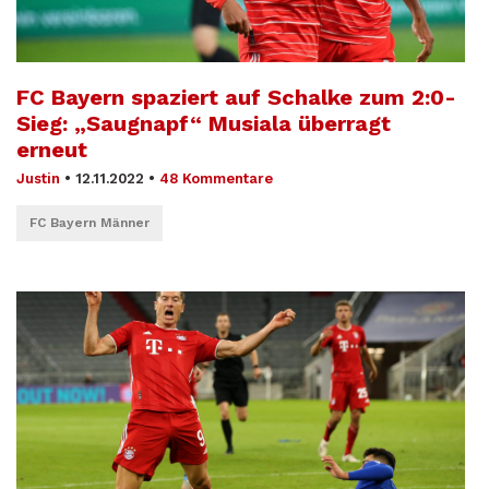
FC Bayern spaziert auf Schalke zum 2:0-
Sieg: „Saugnapf“ Musiala überragt
erneut
Justin
•
12.11.2022
•
48 Kommentare
FC Bayern Männer