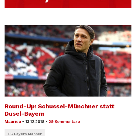
Round-Up: Schussel-Münchner statt
Dusel-Bayern
Maurice
•
13.12.2018
•
29 Kommentare
FC Bayern Männer