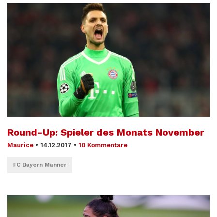
Round-Up: Spieler des Monats November
Maurice
•
14.12.2017
•
10 Kommentare
FC Bayern Männer