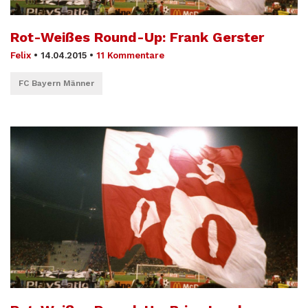
Rot-Weißes Round-Up: Frank Gerster
Felix
•
14.04.2015
•
11 Kommentare
FC Bayern Männer