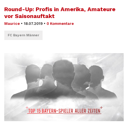
Round-Up: Profis in Amerika, Amateure
vor Saisonauftakt
Maurice
•
18.07.2019
•
0 Kommentare
FC Bayern Männer