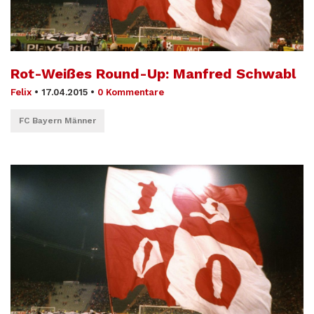
Rot-Weißes Round-Up: Manfred Schwabl
Felix
•
17.04.2015
•
0 Kommentare
FC Bayern Männer