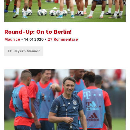
Round-Up: On to Berlin!
Maurice
•
14.01.2020
•
27 Kommentare
FC Bayern Männer