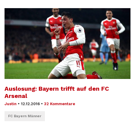
Auslosung: Bayern trifft auf den FC
Arsenal
Justin
•
12.12.2016
•
32 Kommentare
FC Bayern Männer