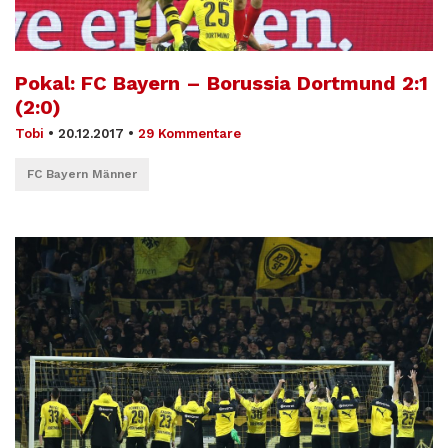
Pokal: FC Bayern – Borussia Dortmund 2:1
(2:0)
Tobi
•
20.12.2017
•
29 Kommentare
FC Bayern Männer