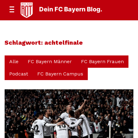
Dein FC Bayern Blog.
Schlagwort:
achtelfinale
Alle
FC Bayern Männer
FC Bayern Frauen
Podcast
FC Bayern Campus