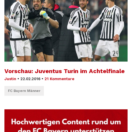
Vorschau: Juventus Turin im Achtelfinale
Justin
•
22.02.2016
•
21 Kommentare
FC Bayern Männer