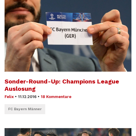
Sonder-Round-Up: Champions League
Auslosung
Felix
•
11.12.2016
•
18 Kommentare
FC Bayern Männer