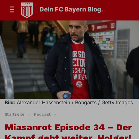
Dein FC Bayern Blog.
Bild:
Alexander Hassenstein / Bongarts / Getty Images
Startseite
»
Podcast
»
Miasanrot Episode 34 – Der
Kampf geht weiter, Holger!