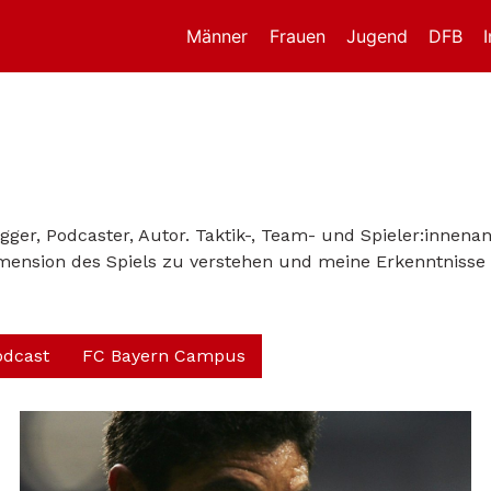
Männer
Frauen
Jugend
DFB
ogger, Podcaster, Autor. Taktik-, Team- und Spieler:innen
mension des Spiels zu verstehen und meine Erkenntnisse m
odcast
FC Bayern Campus