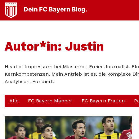
Dein FC Bayern Blog.
Autor*in:
Justin
Head of Impressum bei Miasanrot. Freier Journalist. Bl
Kernkompetenzen. Mein Antrieb ist es, die komplexe Di
Analytisch. Fundiert.
Alle
FC Bayern Männer
FC Bayern Frauen
P