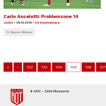
Carlo Ancelotti: Problemzone 14
Justin
•
09.10.2016
•
24 Kommentare
FC Bayern Männer
«
‹
102
103
104
105
106
107
© 2012 – 2026 Miasanrot