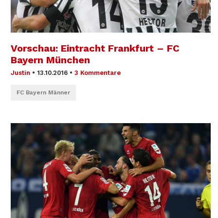
Vorschau: Eintracht Frankfurt – FC
Bayern München
Justin
•
13.10.2016
•
3 Kommentare
FC Bayern Männer