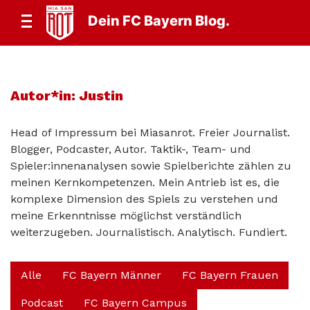
Dein FC Bayern Blog.
Autor*in:
Justin
Head of Impressum bei Miasanrot. Freier Journalist.
Blogger, Podcaster, Autor. Taktik-, Team- und
Spieler:innenanalysen sowie Spielberichte zählen zu
meinen Kernkompetenzen. Mein Antrieb ist es, die
komplexe Dimension des Spiels zu verstehen und
meine Erkenntnisse möglichst verständlich
weiterzugeben. Journalistisch. Analytisch. Fundiert.
Alle
FC Bayern Männer
FC Bayern Frauen
Podcast
FC Bayern Campus