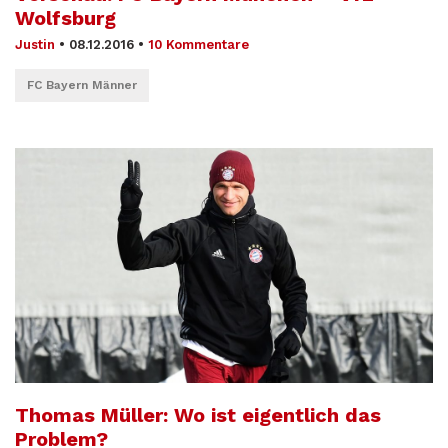
Wolfsburg
Justin
•
08.12.2016
•
10 Kommentare
FC Bayern Männer
Thomas Müller: Wo ist eigentlich das
Problem?