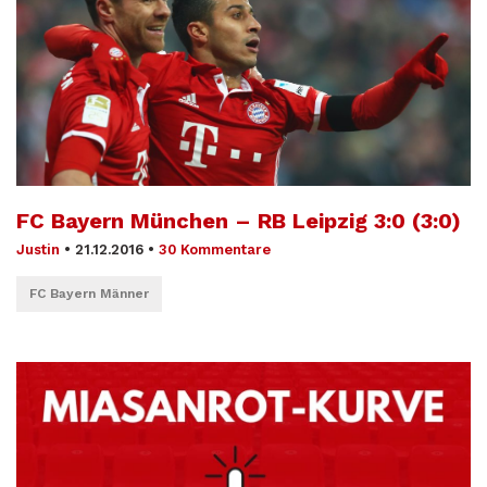
FC Bayern München – RB Leipzig 3:0 (3:0)
Justin
•
21.12.2016
•
30 Kommentare
FC Bayern Männer