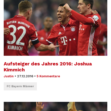
Aufsteiger des Jahres 2016: Joshua
Kimmich
Justin
•
27.12.2016
•
5 Kommentare
FC Bayern Männer