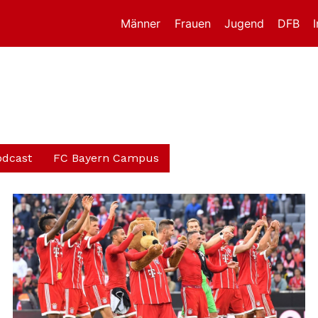
Männer
Frauen
Jugend
DFB
odcast
FC Bayern Campus