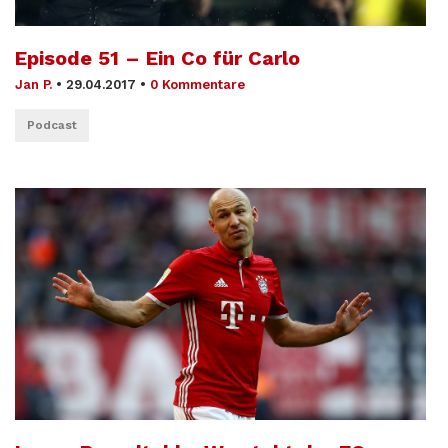
Episode 51 – Ein Co für Carlo
Jan P.
•
29.04.2017
•
0 Kommentare
Podcast