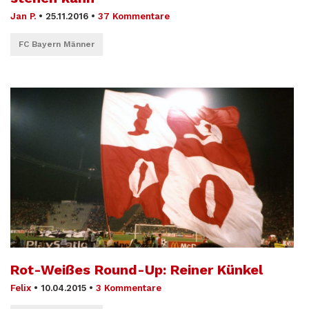
Jan P.
•
25.11.2016
•
37 Kommentare
FC Bayern Männer
Rot-Weißes Round-Up: Reiner Künkel
Felix
•
10.04.2015
•
3 Kommentare