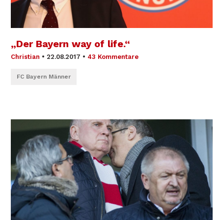
„Der Bayern way of life.“
Christian
•
22.08.2017
•
43 Kommentare
FC Bayern Männer