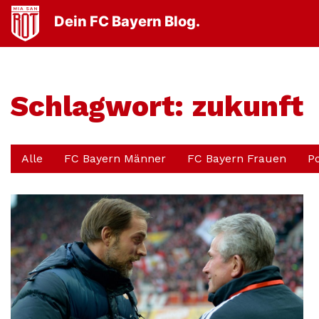
Dein FC Bayern Blog.
Schlagwort:
zukunft
Alle
FC Bayern Männer
FC Bayern Frauen
P