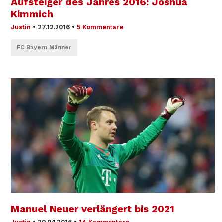
Aufsteiger des Jahres 2016: Joshua
Kimmich
Justin
•
27.12.2016
•
5 Kommentare
FC Bayern Männer
Manuel Neuer verlängert bis 2021
Justin
•
20.04.2016
•
14 Kommentare