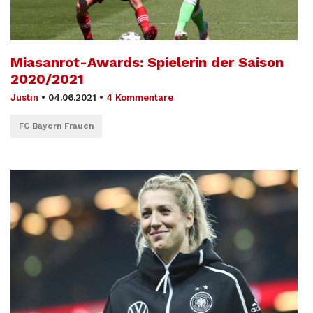
Miasanrot-Awards: Spielerin der Saison
2020/2021
Justin
•
04.06.2021
•
4 Kommentare
FC Bayern Frauen