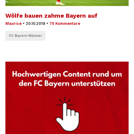
Wölfe bauen zahme Bayern auf
Maurice
•
20.10.2018
•
75 Kommentare
FC Bayern Männer