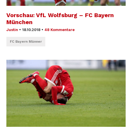
Vorschau: VfL Wolfsburg – FC Bayern
München
Justin
•
18.10.2018
•
48 Kommentare
FC Bayern Männer