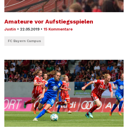
Amateure vor Aufstiegsspielen
Justin
•
22.05.2019
•
15 Kommentare
FC Bayern Campus