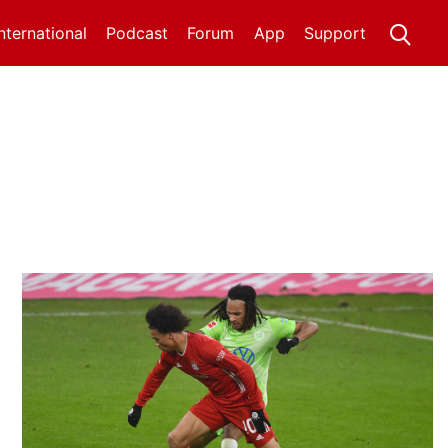
International
Podcast
Forum
App
Support