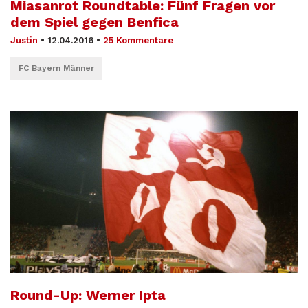
Miasanrot Roundtable: Fünf Fragen vor
dem Spiel gegen Benfica
Justin
•
12.04.2016
•
25 Kommentare
FC Bayern Männer
Round-Up: Werner Ipta