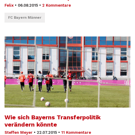
Felix
•
06.08.2015
•
2 Kommentare
FC Bayern Männer
Wie sich Bayerns Transferpolitik
verändern könnte
Steffen Meyer
•
22.07.2015
•
11 Kommentare