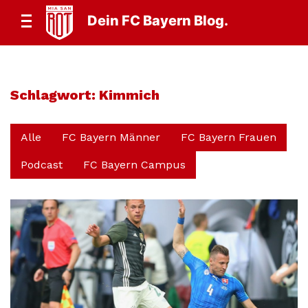
Dein FC Bayern Blog.
Schlagwort:
Kimmich
Alle
FC Bayern Männer
FC Bayern Frauen
Podcast
FC Bayern Campus