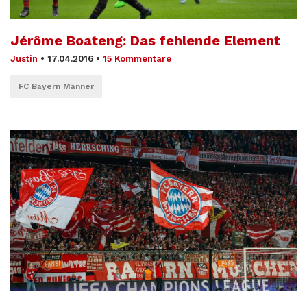
Jérôme Boateng: Das fehlende Element
Justin
•
17.04.2016
•
15 Kommentare
FC Bayern Männer