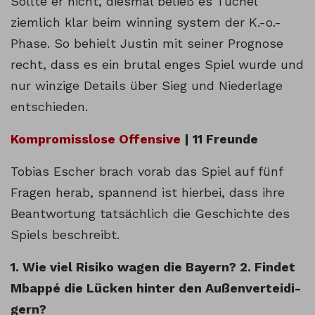
Sollte er nicht, diesmal beließ es Tuchel
ziemlich klar beim winning system der K.-o.-
Phase. So behielt Justin mit seiner Prognose
recht, dass es ein brutal enges Spiel wurde und
nur winzige Details über Sieg und Niederlage
entschieden.
Kom­pro­miss­lose Offen­sive
| 11 Freunde
Tobias Escher brach vorab das Spiel auf fünf
Fragen herab, spannend ist hierbei, dass ihre
Beantwortung tatsächlich die Geschichte des
Spiels beschreibt.
1. Wie viel Risiko wagen die Bayern? 2. Findet
Mbappé die Lücken hinter den Außen­ver­tei­di­
gern?