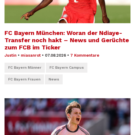
FC Bayern München: Woran der Ndiaye-
Transfer noch hakt – News und Gerüchte
zum FCB im Ticker
Justin
•
miasanrot
•
07.08.2026
•
7 Kommentare
FC Bayern Männer
FC Bayern Campus
FC Bayern Frauen
News