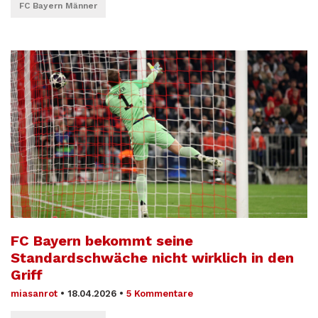
FC Bayern Männer
FC Bayern bekommt seine
Standardschwäche nicht wirklich in den
Griff
miasanrot
•
18.04.2026
•
5 Kommentare