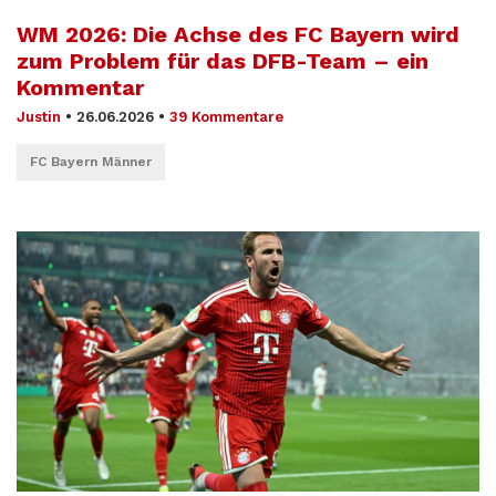
WM 2026: Die Achse des FC Bayern wird
zum Problem für das DFB-Team – ein
Kommentar
Justin
•
26.06.2026
•
39 Kommentare
FC Bayern Männer