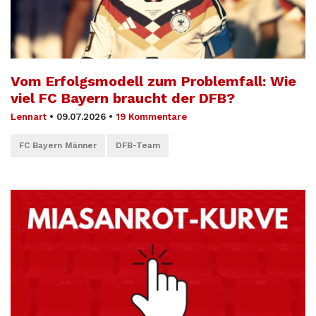
Vom Erfolgsmodell zum Problemfall: Wie
viel FC Bayern braucht der DFB?
Lennart
•
09.07.2026
•
19 Kommentare
FC Bayern Männer
DFB-Team