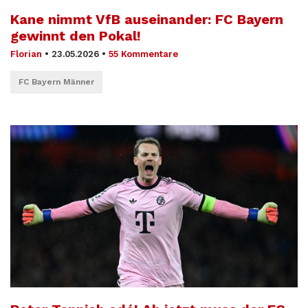
Kane nimmt VfB auseinander: FC Bayern
gewinnt den Pokal!
Florian
•
23.05.2026
•
55 Kommentare
FC Bayern Männer