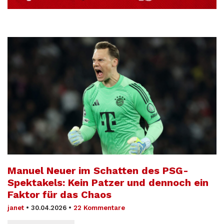
Manuel Neuer im Schatten des PSG-
Spektakels: Kein Patzer und dennoch ein
Faktor für das Chaos
janet
•
30.04.2026
•
22 Kommentare