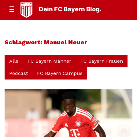
Dein FC Bayern Blog.
Schlagwort:
Manuel Neuer
Alle
FC Bayern Männer
FC Bayern Frauen
Podcast
FC Bayern Campus