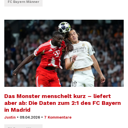
FC Bayern Männer
Das Monster menschelt kurz – liefert
aber ab: Die Daten zum 2:1 des FC Bayern
in Madrid
Justin
•
09.04.2026
•
7 Kommentare