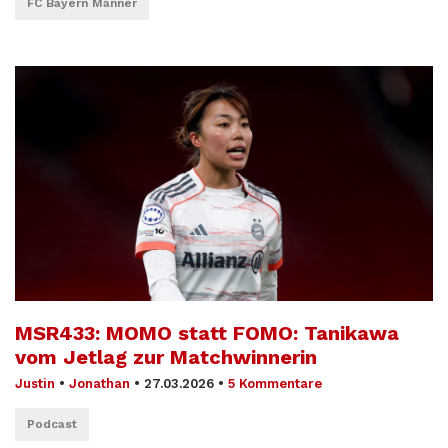
FC Bayern Männer
MSR433: MOMO statt FOMO: Tanikawa
vom Jetlag zur Matchwinnerin
Justin
•
Jonathan
•
27.03.2026
•
5 Kommentare
Podcast