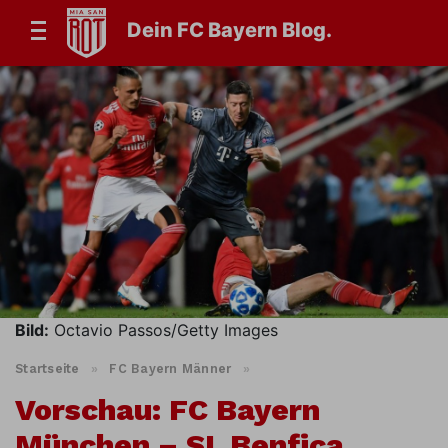
Dein FC Bayern Blog.
Bild:
Octavio Passos/Getty Images
Startseite
»
FC Bayern Männer
»
Vorschau: FC Bayern
München – SL Benfica