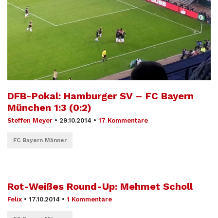
DFB-Pokal: Hamburger SV – FC Bayern
München 1:3 (0:2)
Steffen Meyer
•
29.10.2014
•
17 Kommentare
FC Bayern Männer
Rot-Weißes Round-Up: Mehmet Scholl
Felix
•
17.10.2014
•
1 Kommentare