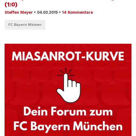
(1:0)
Steffen Meyer
•
04.03.2015
•
14 Kommentare
FC Bayern Männer