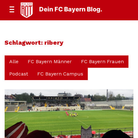
Dein FC Bayern Blog.
Schlagwort:
ribery
Alle
FC Bayern Männer
FC Bayern Frauen
Podcast
FC Bayern Campus