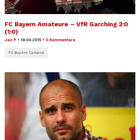
FC Bayern Amateure – VfR Garching 2:0
(1:0)
Jan P.
•
18.04.2015
•
0 Kommentare
FC Bayern Campus