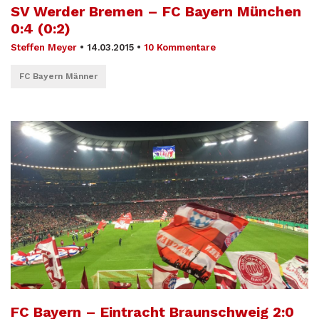
SV Werder Bremen – FC Bayern München
0:4 (0:2)
Steffen Meyer
•
14.03.2015
•
10 Kommentare
FC Bayern Männer
FC Bayern – Eintracht Braunschweig 2:0