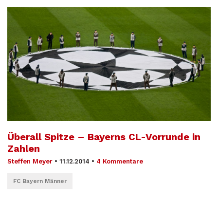
Überall Spitze – Bayerns CL-Vorrunde in
Zahlen
Steffen Meyer
•
11.12.2014
•
4 Kommentare
FC Bayern Männer