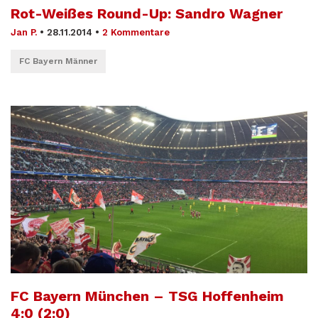
Rot-Weißes Round-Up: Sandro Wagner
Jan P.
•
28.11.2014
•
2 Kommentare
FC Bayern Männer
FC Bayern München – TSG Hoffenheim
4:0 (2:0)