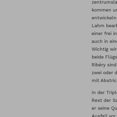
zentrumsla
kommen un
entwickeln
Lahm bearb
einer frei 
auch in ein
Wichtig wi
beide Flüg
Ribéry sin
zwei oder 
mit Abstri
In der Trip
Rest der S
er seine Q
Ausfall vo