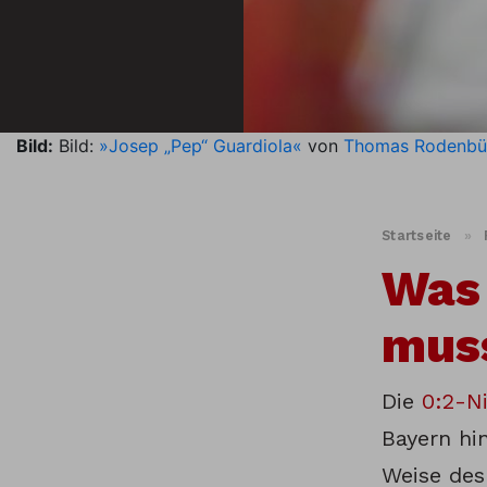
Bild:
Bild:
»Josep „Pep“ Guardiola«
von
Thomas Rodenbü
Startseite
»
Was 
mus
Die
0:2-N
Bayern hin
Weise des