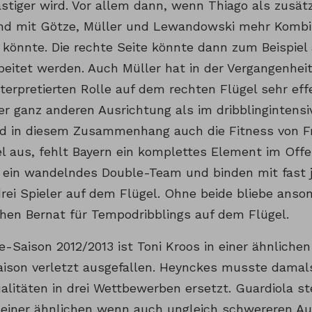
stiger wird. Vor allem dann, wenn Thiago als zusätz
d mit Götze, Müller und Lewandowski mehr Kombi
 könnte. Die rechte Seite könnte dann zum Beispiel 
eitet werden. Auch Müller hat in der Vergangenheit
interpretierten Rolle auf dem rechten Flügel sehr ef
er ganz anderen Ausrichtung als im dribblingintens
rd in diesem Zusammenhang auch die Fitness von Fr
el aus, fehlt Bayern ein komplettes Element im Off
d ein wandelndes Double-Team und binden mit fast 
drei Spieler auf dem Flügel. Ohne beide bliebe anso
chen Bernat für Tempodribblings auf dem Flügel.
le-Saison 2012/2013 ist Toni Kroos in einer ähnlich
aison verletzt ausgefallen. Heynckes musste damal
ualitäten in drei Wettbewerben ersetzt. Guardiola s
r einer ähnlichen wenn auch ungleich schwereren Au