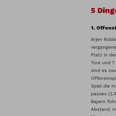
5 Ding
1. Offen
Arjen Robb
vergangenen
Platz in de
Tore und 7
sind es zwa
Offensivsp
Spiel die m
passes (2,4
Bayern führ
Abstand. I