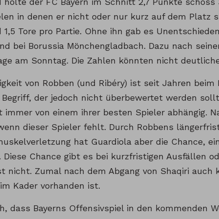
 holte der FC Bayern im Schnitt 2,7 Punkte schoss 3
len in denen er nicht oder nur kurz auf dem Platz s
 1,5 Tore pro Partie. Ohne ihn gab es Unentschieden
d bei Borussia Mönchengladbach. Dazu nach seine
age am Sonntag. Die Zahlen könnten nicht deutlicher
gkeit von Robben (und Ribéry) ist seit Jahren beim
 Begriff, der jedoch nicht überbewertet werden sollte
 immer von einem ihrer besten Spieler abhängig. Na
wenn dieser Spieler fehlt. Durch Robbens längerfris
uskelverletzung hat Guardiola aber die Chance, ei
 Diese Chance gibt es bei kurzfristigen Ausfällen o
st nicht. Zumal nach dem Abgang von Shaqiri auch k
 im Kader vorhanden ist.
h, dass Bayerns Offensivspiel in den kommenden 