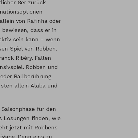
licher 8er zurück
nationsoptionen
allein von Rafinha oder
 bewiesen, dass er in
fektiv sein kann – wenn
iven Spiel von Robben.
anck Ribéry. Fallen
ensivspiel. Robben und
jeder Ballberührung
nsten allein Alaba und
en Saisonphase für den
s Lösungen finden, wie
teht jetzt mit Robbens
fgabe. Denn eins zu