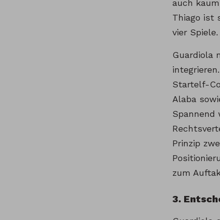
auch kaum 
Thiago ist 
vier Spiele.
Guardiola 
integriere
Startelf-C
Alaba sowi
Spannend w
Rechtsverte
Prinzip zwe
Positionie
zum Auftak
3. Entsch