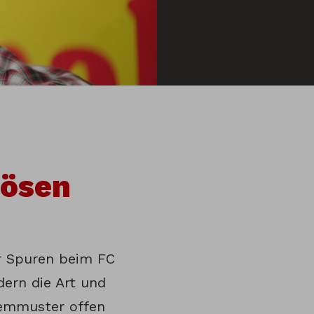
lösen
r Spuren beim FC
dern die Art und
lemmuster offen