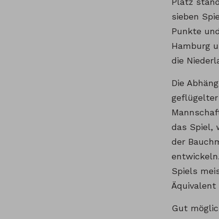
Platz stand
sieben Spie
Punkte und
Hamburg un
die Niederl
Die Abhängi
geflügelter
Mannschaft
das Spiel, 
der Bauchm
entwickeln.
Spiels mei
Äquivalent
Gut möglic