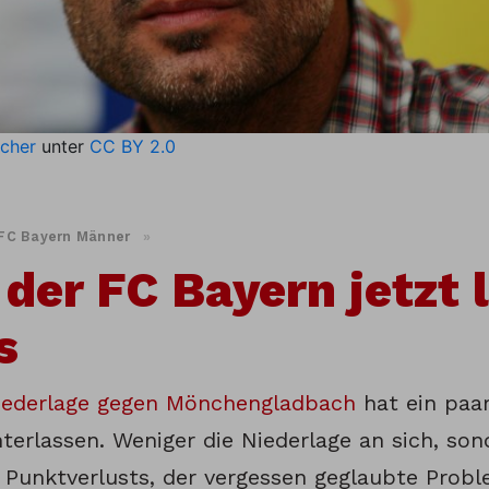
cher
unter
CC BY 2.0
FC Bayern Männer
»
der FC Bayern jetzt 
s
iederlage gegen Mönchengladbach
hat ein paa
terlassen. Weniger die Niederlage an sich, son
 Punktverlusts, der vergessen geglaubte Prob