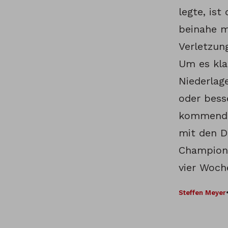
legte, is
beinahe m
Verletzun
Um es kla
Niederlage
oder bess
kommenden
mit den D
Champion
vier Woch
Steffen Meyer