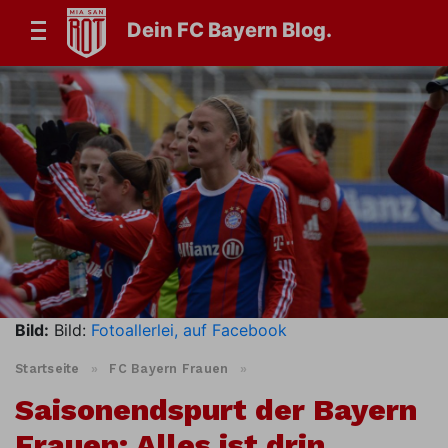
Dein FC Bayern Blog.
Bild:
Bild:
Fotoallerlei, auf Facebook
Startseite
»
FC Bayern Frauen
»
Saisonendspurt der Bayern
Frauen: Alles ist drin