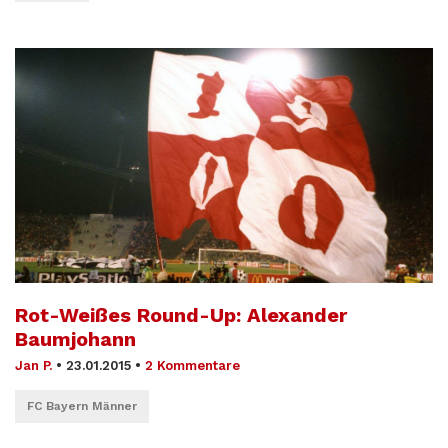
Rot-Weißes Round-Up: Alexander
Baumjohann
Jan P.
•
23.01.2015
•
2 Kommentare
FC Bayern Männer