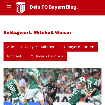
Dein FC Bayern Blog.
Schlagwort:
Mitchell Weiser
Alle
FC Bayern Männer
FC Bayern Frauen
Podcast
FC Bayern Campus