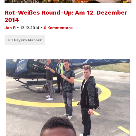
Rot-Weißes Round-Up: Am 12. Dezember
2014
Jan P.
•
12.12.2014
•
0 Kommentare
FC Bayern Männer