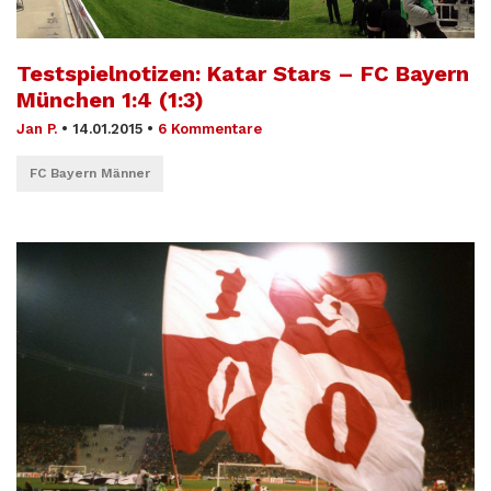
Testspielnotizen: Katar Stars – FC Bayern
München 1:4 (1:3)
Jan P.
•
14.01.2015
•
6 Kommentare
FC Bayern Männer