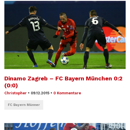
Dinamo Zagreb – FC Bayern München 0:2
(0:0)
Christopher
•
09.12.2015
•
0 Kommentare
FC Bayern Männer