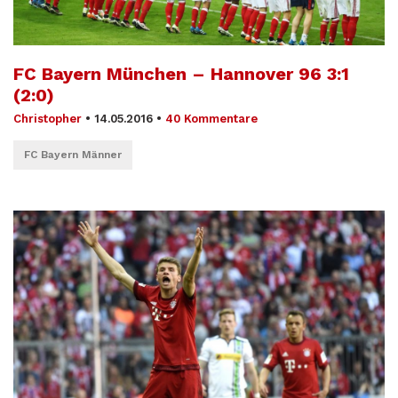
FC Bayern München – Hannover 96 3:1
(2:0)
Christopher
•
14.05.2016
•
40 Kommentare
FC Bayern Männer