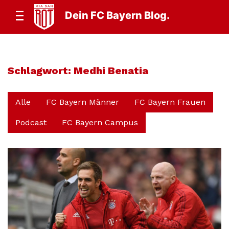
Dein FC Bayern Blog.
Schlagwort:
Medhi Benatia
Alle
FC Bayern Männer
FC Bayern Frauen
Podcast
FC Bayern Campus