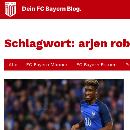
Dein FC Bayern Blog.
Schlagwort:
arjen ro
Alle
FC Bayern Männer
FC Bayern Frauen
P