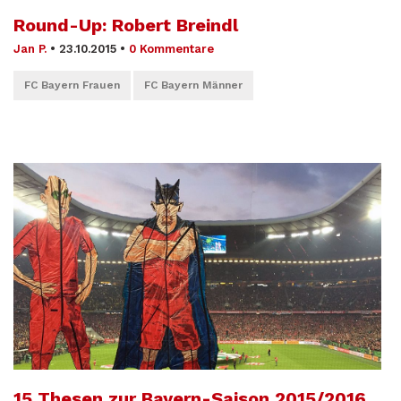
Round-Up: Robert Breindl
Jan P.
•
23.10.2015
•
0 Kommentare
FC Bayern Frauen
FC Bayern Männer
15 Thesen zur Bayern-Saison 2015/2016