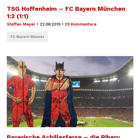
TSG Hoffenheim – FC Bayern München
1:2 (1:1)
Steffen Meyer
•
22.08.2015
•
29 Kommentare
FC Bayern Männer
Bayerische Achillesferse – die Ribery