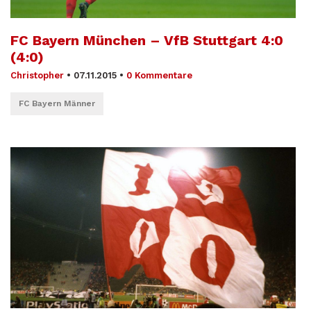
FC Bayern München – VfB Stuttgart 4:0
(4:0)
Christopher
•
07.11.2015
•
0 Kommentare
FC Bayern Männer