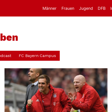
Männer
Frauen
Jugend
DFB
bben
odcast
FC Bayern Campus