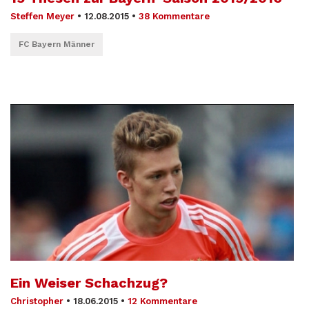
Steffen Meyer
•
12.08.2015
•
38 Kommentare
FC Bayern Männer
Ein Weiser Schachzug?
Christopher
•
18.06.2015
•
12 Kommentare