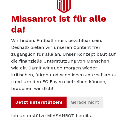
Einzelkritik
Miasanrot ist für alle
Manuel Neuer
da!
Hat in den ersten 45 Minuten nicht sehr viel zu
Wir finden: Fußball muss bezahlbar sein.
tun und wäre beim ersten Abschluss vorm 0:1
Deshalb bieten wir unseren Content frei
vielleicht da, doch Brown kommt ihm zuvor.
zugänglich für alle an. Unser Konzept baut auf
die finanzielle Unterstützung von Menschen
Beim Nachschuss hat er dann keine Chance.
wie dir. Damit wir auch morgen wieder
Auch in der zweiten Halbzeit gibt es kaum
kritischen, fairen und sachlichen Journalismus
Abschlüsse, bei denen er auffällig reagieren
rund um den FC Bayern betreiben können,
muss. Spielt ein, zwei gute Pässe im Aufbau.
brauchen wir dich!
Miasanrot
-Note: 3
Jetzt unterstützen!
Gerade nicht
Jonathan Tah
Ich unterstütze MIASANROT bereits.
Macht einen guten Job gegen sehr starke