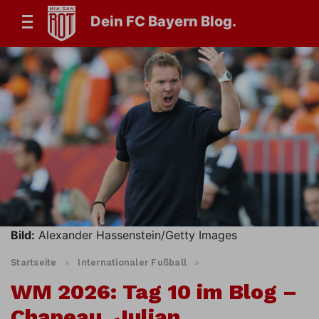
Dein FC Bayern Blog.
Bild:
Alexander Hassenstein/Getty Images
Startseite
»
Internationaler Fußball
»
WM 2026: Tag 10 im Blog –
Chapeau, Julian