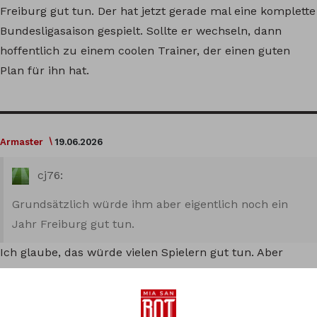
Freiburg gut tun. Der hat jetzt gerade mal eine komplette
Bundesligasaison gespielt. Sollte er wechseln, dann
hoffentlich zu einem coolen Trainer, der einen guten
Plan für ihn hat.
Armaster
19.06.2026
cj76:
Grundsätzlich würde ihm aber eigentlich noch ein
Jahr Freiburg gut tun.
Ich glaube, das würde vielen Spielern gut tun. Aber
mittlerweile ist es leider so, dass interessierte Vereine
einfach früher zuschlagen, damit der Preis noch etwas
geringer ist und die Konkurrenz vielleicht noch nicht so