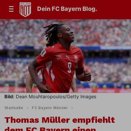
Dein FC Bayern Blog.
Bild:
Dean Mouhtaropoulos/Getty Images
Startseite
»
FC Bayern Männer
»
Thomas Müller empfiehlt
dem FC Bayern einen