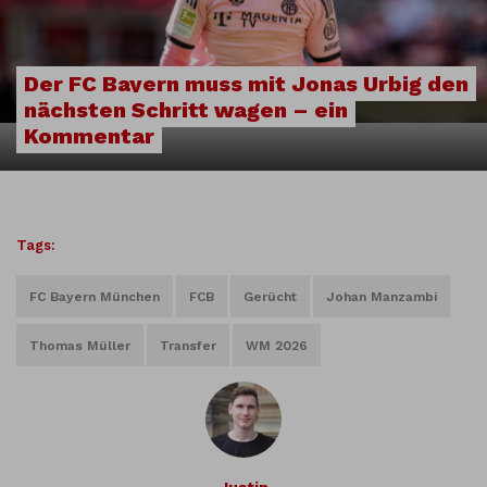
Der FC Bayern muss mit Jonas Urbig den
nächsten Schritt wagen – ein
Kommentar
Tags:
FC Bayern München
FCB
Gerücht
Johan Manzambi
Thomas Müller
Transfer
WM 2026