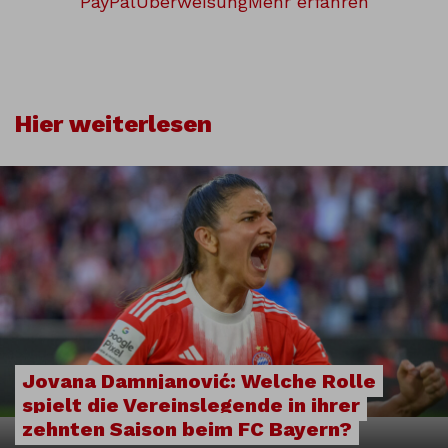
PayPal
Überweisung
Mehr erfahren
Hier weiterlesen
Jovana Damnjanović: Welche Rolle
spielt die Vereinslegende in ihrer
zehnten Saison beim FC Bayern?