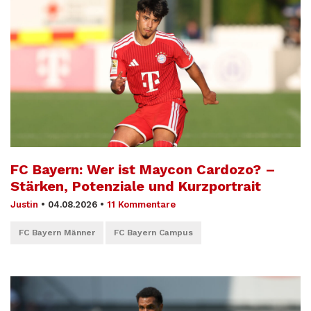
FC Bayern: Wer ist Maycon Cardozo? –
Stärken, Potenziale und Kurzportrait
Justin
•
04.08.2026
•
11 Kommentare
FC Bayern Männer
FC Bayern Campus