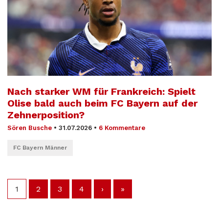
Nach starker WM für Frankreich: Spielt
Olise bald auch beim FC Bayern auf der
Zehnerposition?
Sören Busche
•
31.07.2026
•
6 Kommentare
FC Bayern Männer
1
2
3
4
›
»