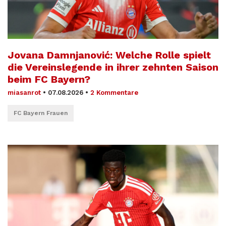
Jovana Damnjanović: Welche Rolle spielt
die Vereinslegende in ihrer zehnten Saison
beim FC Bayern?
miasanrot
•
07.08.2026
•
2 Kommentare
FC Bayern Frauen