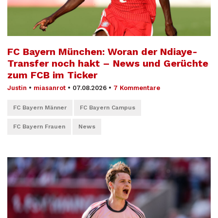
FC Bayern München: Woran der Ndiaye-
Transfer noch hakt – News und Gerüchte
zum FCB im Ticker
Justin
•
miasanrot
•
07.08.2026
•
7 Kommentare
FC Bayern Männer
FC Bayern Campus
FC Bayern Frauen
News