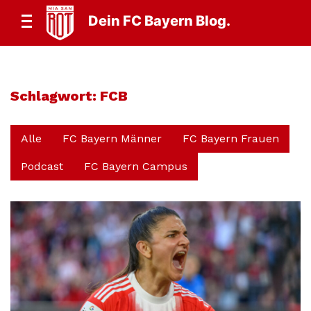
Dein FC Bayern Blog.
Schlagwort:
FCB
Alle
FC Bayern Männer
FC Bayern Frauen
Podcast
FC Bayern Campus