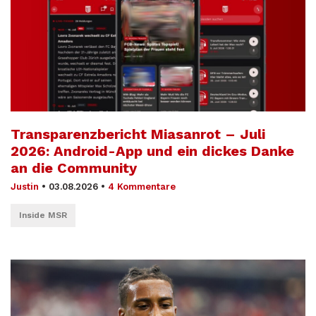
Transparenzbericht Miasanrot – Juli
2026: Android-App und ein dickes Danke
an die Community
Justin
•
03.08.2026
•
4 Kommentare
Inside MSR