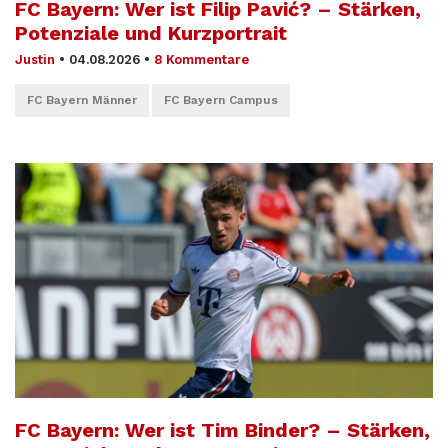
FC Bayern: Wer ist Filip Pavić? – Stärken,
Potenziale und Kurzportrait
Justin
•
04.08.2026
•
8 Kommentare
FC Bayern Männer
FC Bayern Campus
FC Bayern: Wer ist Tim Binder? – Stärken,