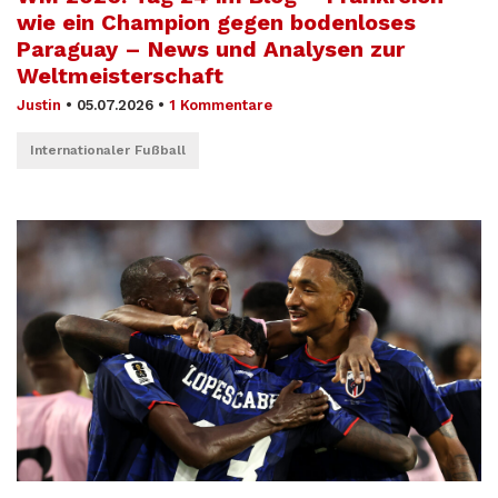
wie ein Champion gegen bodenloses
Paraguay – News und Analysen zur
Weltmeisterschaft
Justin
•
05.07.2026
•
1 Kommentare
Internationaler Fußball