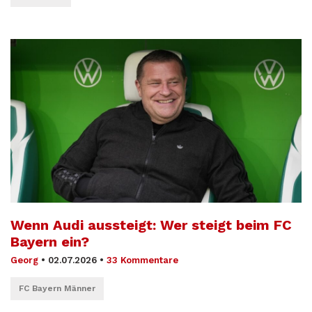
Wenn Audi aussteigt: Wer steigt beim FC
Bayern ein?
Georg
•
02.07.2026
•
33 Kommentare
FC Bayern Männer