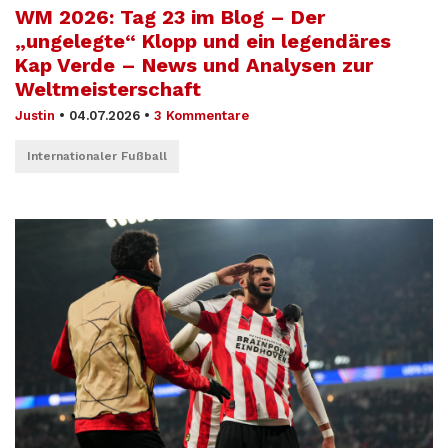
WM 2026: Tag 23 im Blog – Der
„ungelegte“ Klopp und ein legendäres
Kap Verde – News und Analysen zur
Weltmeisterschaft
Justin
•
04.07.2026
•
3 Kommentare
Internationaler Fußball