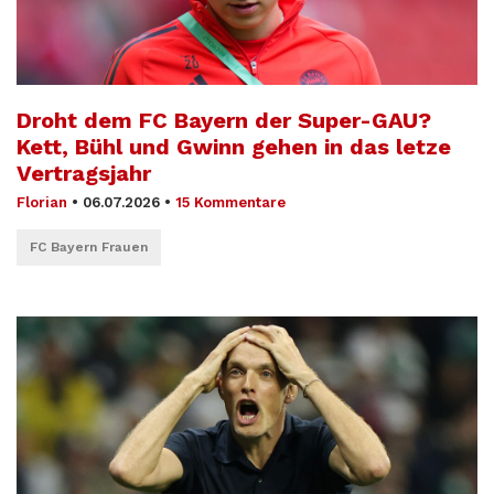
Droht dem FC Bayern der Super-GAU?
Kett, Bühl und Gwinn gehen in das letze
Vertragsjahr
Florian
•
06.07.2026
•
15 Kommentare
FC Bayern Frauen