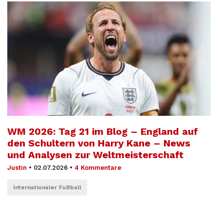
WM 2026: Tag 21 im Blog – England auf
den Schultern von Harry Kane – News
und Analysen zur Weltmeisterschaft
Justin
•
02.07.2026
•
4 Kommentare
Internationaler Fußball