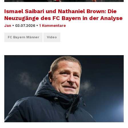
Ismael Saibari und Nathaniel Brown: Die
Neuzugänge des FC Bayern in der Analyse
Jan
•
03.07.2026
•
1 Kommentare
FC Bayern Männer
Video