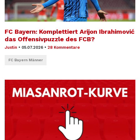
FC Bayern: Komplettiert Arijon Ibrahimović
das Offensivpuzzle des FCB?
Justin
•
05.07.2026
•
28 Kommentare
FC Bayern Männer