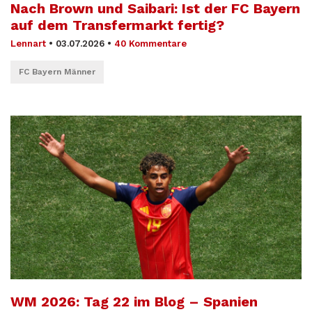
Nach Brown und Saibari: Ist der FC Bayern
auf dem Transfermarkt fertig?
Lennart
•
03.07.2026
•
40 Kommentare
FC Bayern Männer
WM 2026: Tag 22 im Blog – Spanien