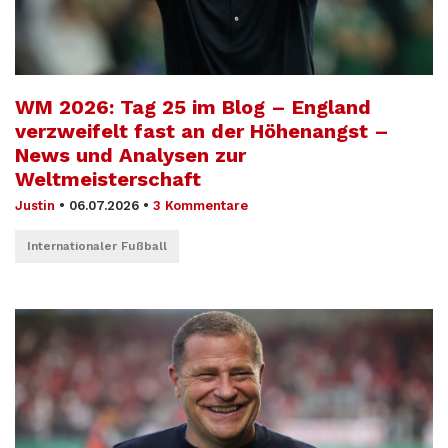
WM 2026: Tag 25 im Blog – England
verzweifelt fast an der Höhenangst –
News und Analysen zur
Weltmeisterschaft
Justin
•
06.07.2026
•
3 Kommentare
Internationaler Fußball