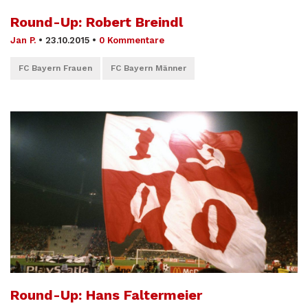
Round-Up: Robert Breindl
Jan P.
•
23.10.2015
•
0 Kommentare
FC Bayern Frauen
FC Bayern Männer
Round-Up: Hans Faltermeier