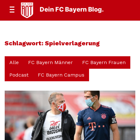
Dein FC Bayern Blog.
Schlagwort:
Spielverlagerung
Alle
FC Bayern Männer
FC Bayern Frauen
Podcast
FC Bayern Campus