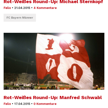
Rot-Weißes Round-Up: Michael Sternkopf
Felix
•
21.04.2015
•
4 Kommentare
FC Bayern Männer
Rot-Weißes Round-Up: Manfred Schwabl
Felix
•
17.04.2015
•
0 Kommentare