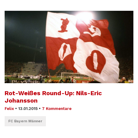
Rot-Weißes Round-Up: Nils-Eric
Johansson
Felix
•
13.01.2015
•
7 Kommentare
FC Bayern Männer