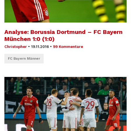
Analyse: Borussia Dortmund – FC Bayern
München 1:0 (1:0)
Christopher
•
19.11.2016
•
99 Kommentare
FC Bayern Männer