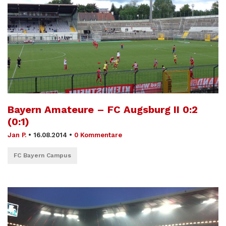
Bayern Amateure – FC Augsburg II 0:2
(0:1)
Jan P.
•
16.08.2014
•
0 Kommentare
FC Bayern Campus