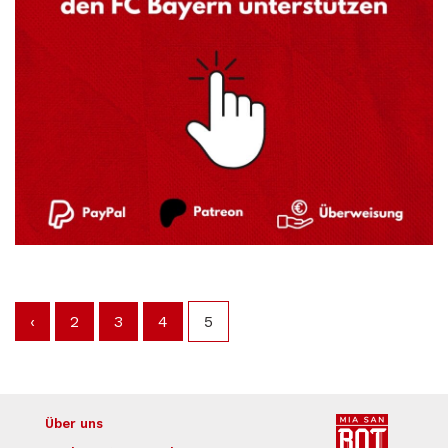
‹
2
3
4
5
Über uns