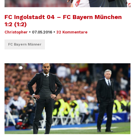
FC Ingolstadt 04 – FC Bayern München
1:2 (1:2)
Christopher
•
07.05.2016
•
32 Kommentare
FC Bayern Männer