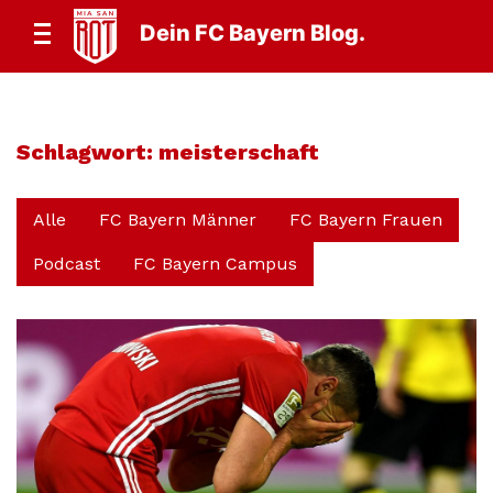
Dein FC Bayern Blog.
Schlagwort:
meisterschaft
Alle
FC Bayern Männer
FC Bayern Frauen
Podcast
FC Bayern Campus