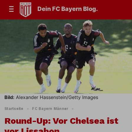
Dein FC Bayern Blog.
Bild:
Alexander Hassenstein/Getty Images
Startseite
»
FC Bayern Männer
»
Round-Up: Vor Chelsea ist
vor Lissabon