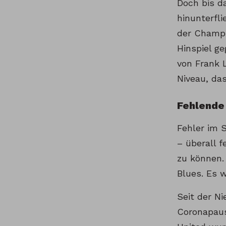
Doch bis d
hinunterfli
der Champi
Hinspiel ge
von Frank 
Niveau, da
Fehlende
Fehler im S
– überall f
zu können.
Blues. Es 
Seit der N
Coronapaus