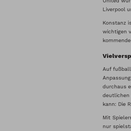
United wurd
Liverpool 
Konstanz i
wichtigen 
kommenden 
Vielvers
Auf fußbal
Anpassungs
durchaus e
deutlichen
kann: Die 
Mit Spiele
nur spielst