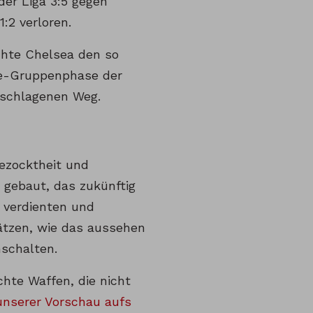
der Liga 3:5 gegen
:2 verloren.
chte Chelsea den so
gue-Gruppenphase der
eschlagenen Weg.
gezocktheit und
 gebaut, das zukünftig
r verdienten und
sätzen, wie das aussehen
schalten.
hte Waffen, die nicht
 unserer Vorschau aufs