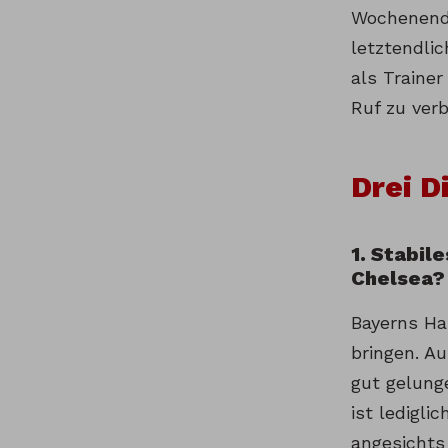
Wochenende
letztendli
als Traine
Ruf zu ver
Drei D
1. Stabil
Chelsea?
Bayerns Ha
bringen. A
gut gelunge
ist ledigli
angesichts