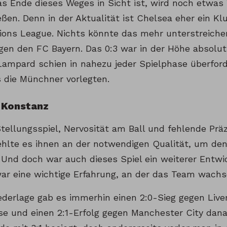
as Ende dieses Weges in Sicht ist, wird noch etwa
eßen. Denn in der Aktualität ist Chelsea eher ein Kl
ons League. Nichts könnte das mehr unterstreichen
gen den FC Bayern. Das 0:3 war in der Höhe absolut 
Lampard schien in nahezu jeder Spielphase überford
s die Münchner vorlegten.
 Konstanz
tellungsspiel, Nervosität am Ball und fehlende Präzi
ehlte es ihnen an der notwendigen Qualität, um den
 Und doch war auch dieses Spiel ein weiterer Entwic
war eine wichtige Erfahrung, an der das Team wachse
iederlage gab es immerhin einen 2:0-Sieg gegen Live
e und einen 2:1-Erfolg gegen Manchester City dan