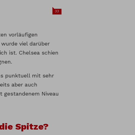
33
ten vorläufigen
wurde viel darüber
ich ist. Chelsea schien
gnen.
as punktuell mit sehr
eits aber auch
mit gestandenem Niveau
die Spitze?