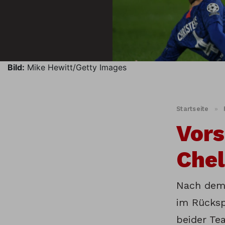
Bild:
Mike Hewitt/Getty Images
Startseite
»
Vors
Chel
Nach dem
im Rücksp
beider Te