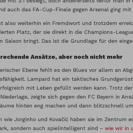
e mit 3:1 besiegt, doch andererseits verlor man in 
und auch das FA-Cup-Finale gegen Arsenal ging mit 1
st also weiterhin ein Fremdwort und trotzdem errei
vierten Platz, der sie direkt in die Champions-Lea
Saison bringt. Das ist die Grundlage für den eing
prechende Ansätze, aber noch nicht mehr
lerischer Ebene fehlt es den Blues vor allem an Ab
fähigkeit. Lampard hat ein taktisches Grundgerüst
rfolgreich mit Leben gefüllt werden kann. Trotz de
 Niederlage, zeigte sich gegen den FC Bayern in An
Räume hinten eng machen und dann blitzschnell um
rn wie Jorginho und Kovačić haben sie im Zentrum ec
ark, sondern auch spielintelligent sind –
wie wir in