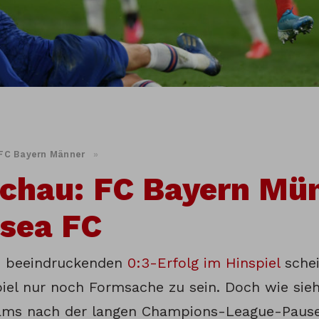
FC Bayern Männer
»
chau: FC Bayern Mü
sea FC
 beeindruckenden
0:3-Erfolg im Hinspiel
schei
iel nur noch Formsache zu sein. Doch wie sie
ams nach der langen Champions-League-Paus