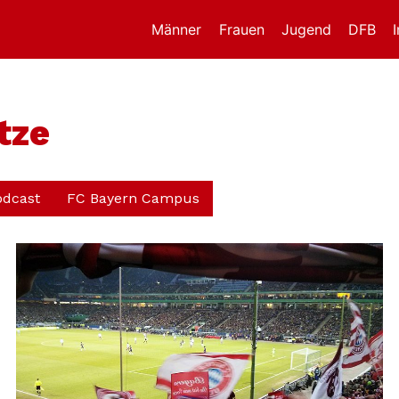
Männer
Frauen
Jugend
DFB
tze
odcast
FC Bayern Campus