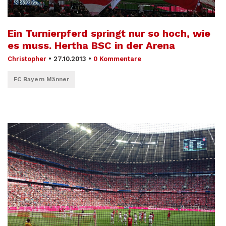
Ein Turnierpferd springt nur so hoch, wie
es muss. Hertha BSC in der Arena
Christopher
•
27.10.2013
•
0 Kommentare
FC Bayern Männer