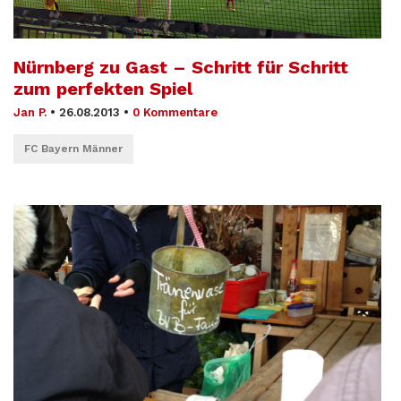
Nürnberg zu Gast – Schritt für Schritt
zum perfekten Spiel
Jan P.
•
26.08.2013
•
0 Kommentare
FC Bayern Männer