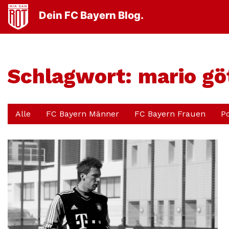
Dein FC Bayern Blog.
Schlagwort:
mario gö
Alle
FC Bayern Männer
FC Bayern Frauen
P